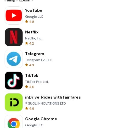
Paling Popular
YouTube
Google LLC
4.8
Netflix
Netflix, Inc.
4.2
Telegram
Telegram FZ-LLC
4.3
TikTok
TikTok Pte. Ltd.
4.6
inDrive. Rides with fair fares
® SUOL INNOVATIONS LTD
4.9
Google Chrome
Google LLC