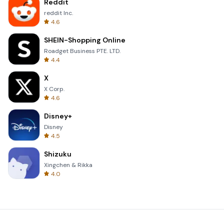
Reddit
reddit Inc.
4.6
SHEIN-Shopping Online
Roadget Business PTE. LTD.
4.4
X
X Corp.
4.6
Disney+
Disney
4.5
Shizuku
Xingchen & Rikka
4.0