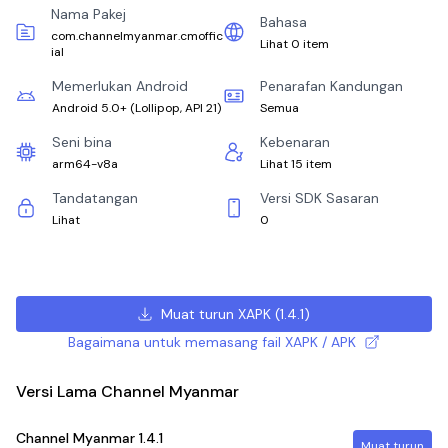
Nama Pakej
Bahasa
com.channelmyanmar.cmoffic
Lihat 0 item
ial
Memerlukan Android
Penarafan Kandungan
Android 5.0+
(
Lollipop, API 21
)
Semua
Seni bina
Kebenaran
arm64-v8a
Lihat 15 item
Tandatangan
Versi SDK Sasaran
Lihat
0
Muat turun XAPK
(
1.4.1
)
Bagaimana untuk memasang fail XAPK / APK
Versi Lama Channel Myanmar
Channel Myanmar
1.4.1
Muat turun