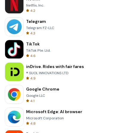
Netflix, Inc.
4.2
Telegram
Telegram FZ-LLC
4.3
TikTok
TikTok Pte. Ltd.
4.6
inDrive. Rides with fair fares
® SUOL INNOVATIONS LTD
4.9
Google Chrome
Google LLC
4.1
Microsoft Edge: AI browser
Microsoft Corporation
4.8