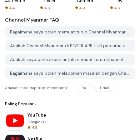
Authenticator
Excel:
Camera
by
Spreadsheets
AFTVnews
4.4
4.6
4.9
4.6
Channel Myanmar
FAQ
Bagaimana saya boleh memuat turun Channel Myanmar dari PGYER APK HUB?
Adakah Channel Myanmar di PGYER APK HUB percuma untuk dimuat turun?
Adakah saya perlu akaun untuk memuat turun Channel Myanmar dari PGYER APK HUB?
Bagaimana saya boleh melaporkan masalah dengan Channel Myanmar di PGYER APK HUB?
Adakah anda dapati ini membantu
Ya
Tidak
Paling Popular
YouTube
Google LLC
4.8
Netflix