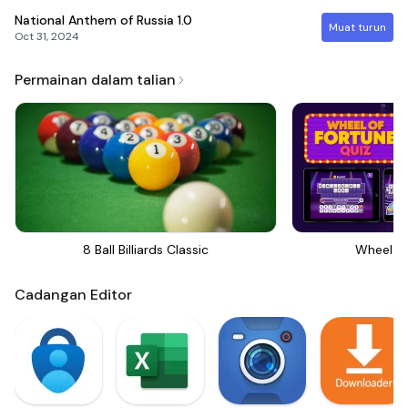
National Anthem of Russia
1.0
Muat turun
Oct 31, 2024
Permainan dalam talian
8 Ball Billiards Classic
Wheel Of
Cadangan Editor