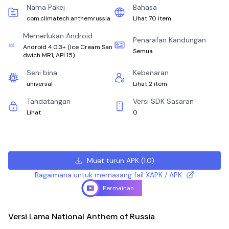
Nama Pakej
Bahasa
com.climatech.anthemrussia
Lihat 70 item
Memerlukan Android
Penarafan Kandungan
Android 4.0.3+
(
Ice Cream San
Semua
dwich MR1, API 15
)
Seni bina
Kebenaran
universal
Lihat 2 item
Tandatangan
Versi SDK Sasaran
Lihat
0
Muat turun APK
(
1.0
)
Bagaimana untuk memasang fail XAPK / APK
Permainan
Versi Lama National Anthem of Russia