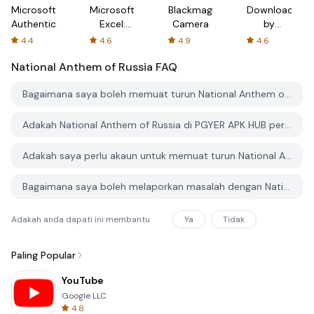
Microsoft
Microsoft
Blackmagic
Downloader
Authenticator
Excel:
Camera
by
Spreadsheets
AFTVnews
4.4
4.6
4.9
4.6
National Anthem of Russia
FAQ
Bagaimana saya boleh memuat turun National Anthem of Russia dari PGYER APK HUB?
Adakah National Anthem of Russia di PGYER APK HUB percuma untuk dimuat turun?
Adakah saya perlu akaun untuk memuat turun National Anthem of Russia dari PGYER APK HUB?
Bagaimana saya boleh melaporkan masalah dengan National Anthem of Russia di PGYER APK HUB?
Adakah anda dapati ini membantu
Ya
Tidak
Paling Popular
YouTube
Google LLC
4.8