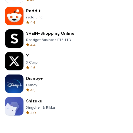
4.8
Reddit
reddit Inc.
4.6
SHEIN-Shopping Online
Roadget Business PTE. LTD.
4.4
X
X Corp.
4.6
Disney+
Disney
4.5
Shizuku
Xingchen & Rikka
4.0