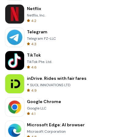
Netflix
Netflix, Inc.
4.2
Telegram
Telegram FZ-LLC
4.3
TikTok
TikTok Pte. Ltd.
4.6
inDrive. Rides with fair fares
® SUOL INNOVATIONS LTD
4.9
Google Chrome
Google LLC
4.1
Microsoft Edge: AI browser
Microsoft Corporation