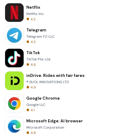
Netflix
Netflix, Inc.
4.2
Telegram
Telegram FZ-LLC
4.3
TikTok
TikTok Pte. Ltd.
4.6
inDrive. Rides with fair fares
® SUOL INNOVATIONS LTD
4.9
Google Chrome
Google LLC
4.1
Microsoft Edge: AI browser
Microsoft Corporation
4.8