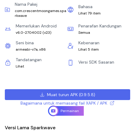
Nama Pakej
Bahasa
com.crescentmoongames.spa
Lihat 79 item
rkwave
Memerlukan Android
Penarafan Kandungan
v6.0-2704002
(
v23
)
Semua
Seni bina
Kebenaran
armeabi-v7a, x86
Lihat 5 item
Tandatangan
Versi SDK Sasaran
Lihat
Muat turun APK
(
0.9.5.8
)
Bagaimana untuk memasang fail XAPK / APK
Permainan
Versi Lama Sparkwave