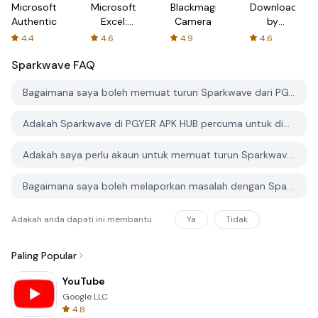
Microsoft
Microsoft
Blackmagic
Downloader
Authenticator
Excel:
Camera
by
Spreadsheets
AFTVnews
4.4
4.6
4.9
4.6
Sparkwave
FAQ
Bagaimana saya boleh memuat turun Sparkwave dari PGYER APK HUB?
Adakah Sparkwave di PGYER APK HUB percuma untuk dimuat turun?
Adakah saya perlu akaun untuk memuat turun Sparkwave dari PGYER APK HUB?
Bagaimana saya boleh melaporkan masalah dengan Sparkwave di PGYER APK HUB?
Adakah anda dapati ini membantu
Ya
Tidak
Paling Popular
YouTube
Google LLC
4.8