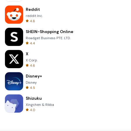
Reddit
reddit Inc.
4.6
SHEIN-Shopping Online
Roadget Business PTE. LTD.
4.4
X
X Corp.
4.6
Disney+
Disney
4.5
Shizuku
Xingchen & Rikka
4.0