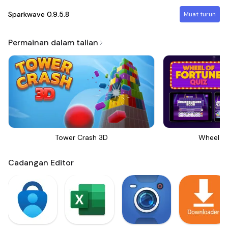
Sparkwave
0.9.5.8
Muat turun
Permainan dalam talian
Tower Crash 3D
Wheel Of
Cadangan Editor