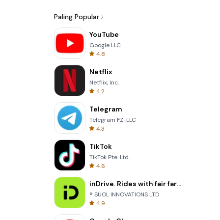
Paling Popular
YouTube
Google LLC
4.8
Netflix
Netflix, Inc.
4.2
Telegram
Telegram FZ-LLC
4.3
TikTok
TikTok Pte. Ltd.
4.6
inDrive. Rides with fair fares
® SUOL INNOVATIONS LTD
4.9