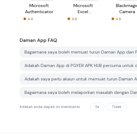
Microsoft
Microsoft
Blackmagi
Authenticator
Excel:
Camera
Spreadsheets
4.4
4.6
4.9
Daman App
FAQ
Bagaimana saya boleh memuat turun Daman App dari 
Adakah Daman App di PGYER APK HUB percuma untuk d
Adakah saya perlu akaun untuk memuat turun Daman A
Bagaimana saya boleh melaporkan masalah dengan Da
Adakah anda dapati ini membantu
Ya
Tidak