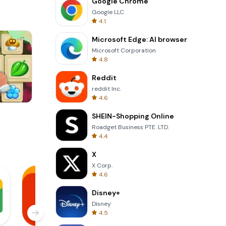
Google Chrome
Google LLC
4.1
Microsoft Edge: AI browser
Microsoft Corporation
4.8
Reddit
reddit Inc.
4.6
3D Free Kick
SHEIN-Shopping Online
Roadget Business PTE. LTD.
4.4
X
X Corp.
4.6
Disney+
Disney
4.5