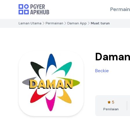
Permai
Laman Utama
Permainan
Daman App
Muat turun
Daman
Beckie
5
Penilaian