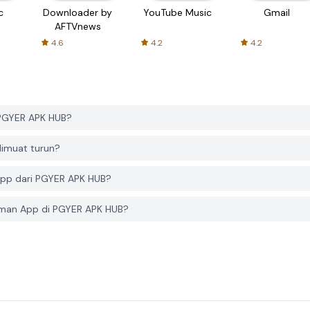
c
Downloader by
YouTube Music
Gmail
AFTVnews
4.6
4.2
4.2
PGYER APK HUB?
imuat turun?
pp dari PGYER APK HUB?
man App di PGYER APK HUB?