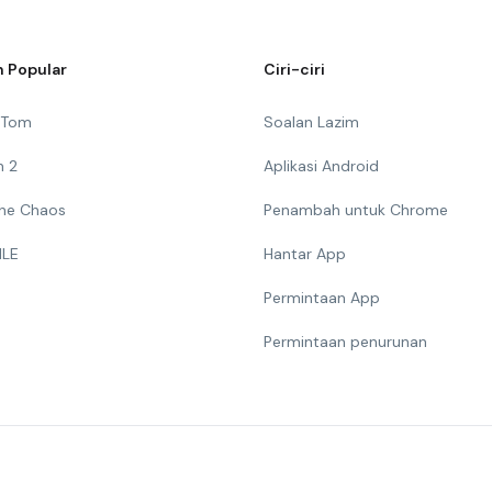
 Popular
Ciri-ciri
g Tom
Soalan Lazim
n 2
Aplikasi Android
 The Chaos
Penambah untuk Chrome
ILE
Hantar App
Permintaan App
Permintaan penurunan