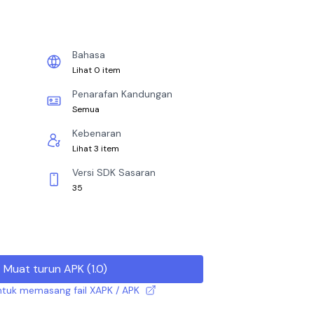
Bahasa
Lihat 0 item
Penarafan Kandungan
Semua
Kebenaran
Lihat 3 item
Versi SDK Sasaran
35
Muat turun APK
(
1.0
)
tuk memasang fail XAPK / APK