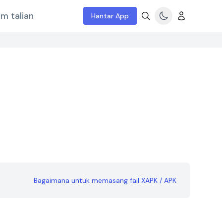
m talian
Hantar App
Bagaimana untuk memasang fail XAPK / APK