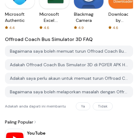
Microsoft
Microsoft
Blackmagic
Downloader
Authenticator
Excel:
Camera
by
Spreadsheets
AFTVnews
4.4
4.6
4.9
4.6
Offroad Coach Bus Simulator 3D
FAQ
Bagaimana saya boleh memuat turun Offroad Coach Bus Simulator 3D dari PGYER APK HUB?
Adakah Offroad Coach Bus Simulator 3D di PGYER APK HUB percuma untuk dimuat turun?
Adakah saya perlu akaun untuk memuat turun Offroad Coach Bus Simulator 3D dari PGYER APK HUB?
Bagaimana saya boleh melaporkan masalah dengan Offroad Coach Bus Simulator 3D di PGYER APK HUB?
Adakah anda dapati ini membantu
Ya
Tidak
Paling Popular
YouTube