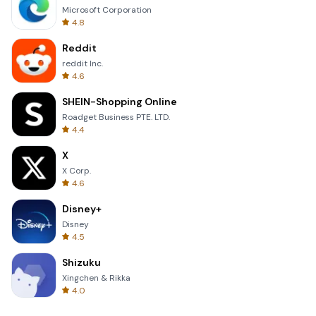
Microsoft Corporation
4.8
Reddit
reddit Inc.
4.6
SHEIN-Shopping Online
Roadget Business PTE. LTD.
4.4
X
X Corp.
4.6
Disney+
Disney
4.5
Shizuku
Xingchen & Rikka
4.0