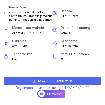
Nama Pakej
Bahasa
com.extremesimulator.touristbu
s.offroad.simulator.busgame.bus
Lihat 74 item
parking.hillstation.driving.games
Memerlukan Android
Penarafan Kandungan
Android 7.1+
(
N, API 25
)
Semua
Seni bina
Kebenaran
arm64-v8a
Lihat 15 item
Tandatangan
Versi SDK Sasaran
Lihat
0
Muat turun XAPK
(
2.9
)
Bagaimana untuk memasang fail XAPK / APK
Permainan