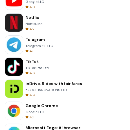
Google LLC
4.8
Netflix
Netflix, Inc.
4.2
Telegram
Telegram FZ-LLC
4.3
TikTok
TikTok Pte. Ltd.
4.6
inDrive. Rides with fair fares
® SUOL INNOVATIONS LTD
4.9
Google Chrome
Google LLC
4.1
Microsoft Edge: AI browser