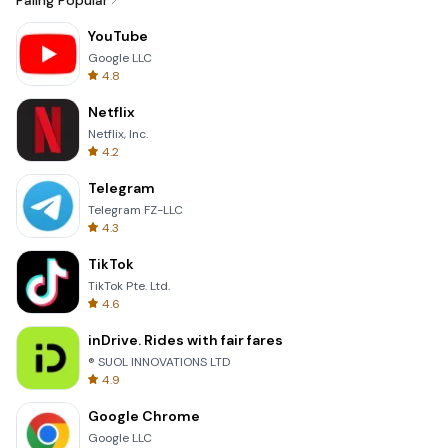
Paling Popular
YouTube
Google LLC
4.8
Netflix
Netflix, Inc.
4.2
Telegram
Telegram FZ-LLC
4.3
TikTok
TikTok Pte. Ltd.
4.6
inDrive. Rides with fair fares
® SUOL INNOVATIONS LTD
4.9
Google Chrome
Google LLC