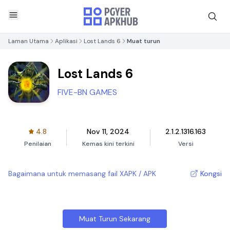
Laman Utama
Aplikasi
Lost Lands 6
Muat turun
Lost Lands 6
FIVE-BN GAMES
4.8
Nov 11, 2024
2.1.2.1316.163
Penilaian
Kemas kini terkini
Versi
Bagaimana untuk memasang fail XAPK / APK
Kongsi
Muat Turun Sekarang