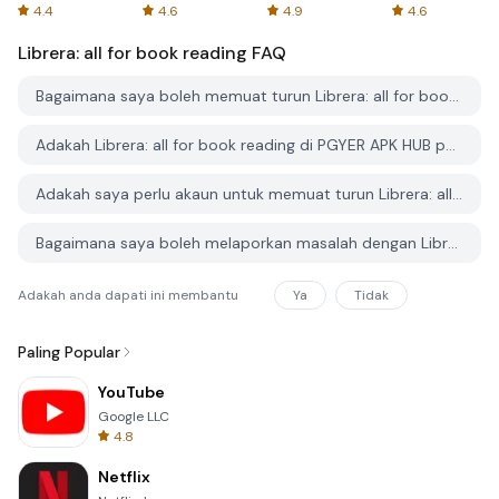
Spreadsheets
AFTVnews
4.4
4.6
4.9
4.6
Librera: all for book reading
FAQ
Bagaimana saya boleh memuat turun Librera: all for book reading dari PGYER APK HUB?
Adakah Librera: all for book reading di PGYER APK HUB percuma untuk dimuat turun?
Adakah saya perlu akaun untuk memuat turun Librera: all for book reading dari PGYER APK HUB?
Bagaimana saya boleh melaporkan masalah dengan Librera: all for book reading di PGYER APK HUB?
Adakah anda dapati ini membantu
Ya
Tidak
Paling Popular
YouTube
Google LLC
4.8
Netflix