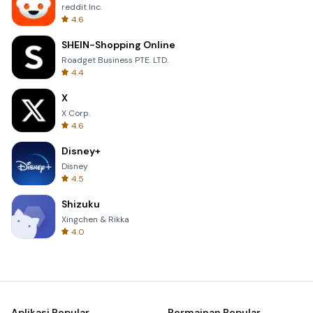
reddit Inc.
4.6
SHEIN-Shopping Online
Roadget Business PTE. LTD.
4.4
X
X Corp.
4.6
Disney+
Disney
4.5
Shizuku
Xingchen & Rikka
4.0
Aplikasi Popular
Permainan Popular