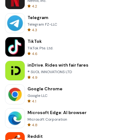
Netflix, Inc.
4.2
Telegram
Telegram FZ-LLC
4.3
TikTok
TikTok Pte. Ltd.
4.6
inDrive. Rides with fair fares
® SUOL INNOVATIONS LTD
4.9
Google Chrome
Google LLC
4.1
Microsoft Edge: AI browser
Microsoft Corporation
4.8
Reddit