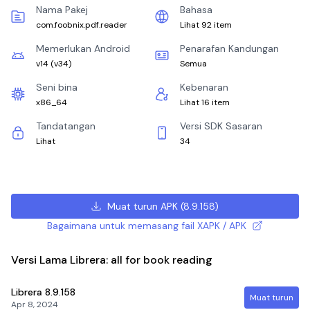
Nama Pakej
Bahasa
com.foobnix.pdf.reader
Lihat 92 item
Memerlukan Android
Penarafan Kandungan
v14
(
v34
)
Semua
Seni bina
Kebenaran
x86_64
Lihat 16 item
Tandatangan
Versi SDK Sasaran
Lihat
34
Muat turun APK
(
8.9.158
)
Bagaimana untuk memasang fail XAPK / APK
Versi Lama Librera: all for book reading
Librera
8.9.158
Muat turun
Apr 8, 2024