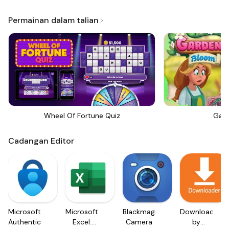
Permainan dalam talian
Wheel Of Fortune Quiz
Gar
Cadangan Editor
Microsoft
Microsoft
Blackmagic
Downloader
Authenticator
Excel:
Camera
by