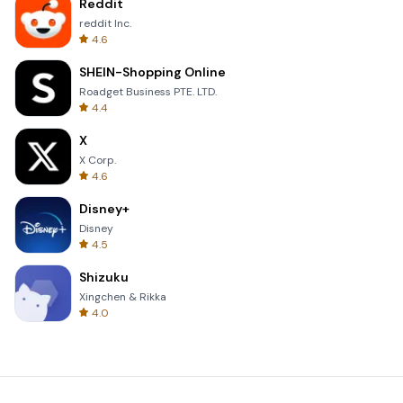
Reddit
reddit Inc.
4.6
SHEIN-Shopping Online
Roadget Business PTE. LTD.
4.4
X
X Corp.
4.6
Disney+
Disney
4.5
Shizuku
Xingchen & Rikka
4.0