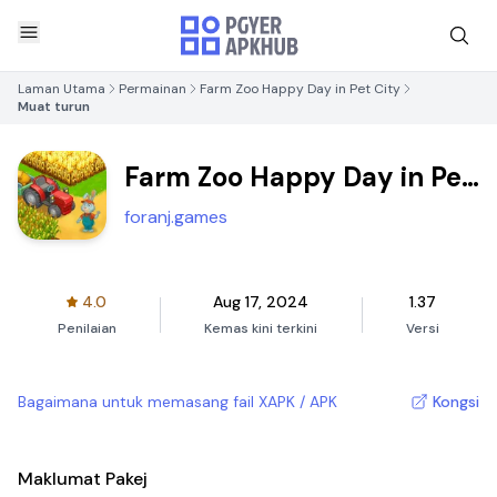
Laman Utama
Permainan
Farm Zoo Happy Day in Pet City
Muat turun
Farm Zoo Happy Day in Pet
City
foranj.games
4.0
Aug 17, 2024
1.37
Penilaian
Kemas kini terkini
Versi
Bagaimana untuk memasang fail XAPK / APK
Kongsi
Maklumat Pakej