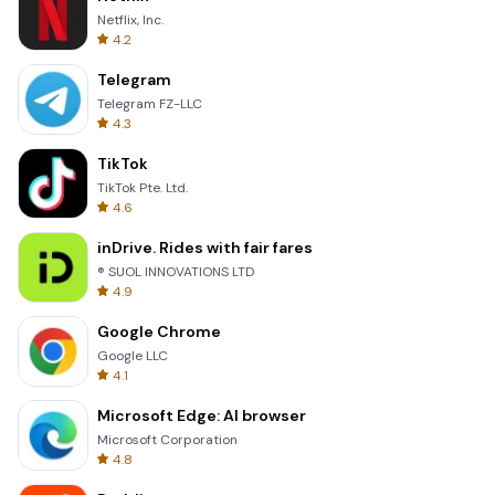
Netflix, Inc.
4.2
Telegram
Telegram FZ-LLC
4.3
TikTok
TikTok Pte. Ltd.
4.6
inDrive. Rides with fair fares
® SUOL INNOVATIONS LTD
4.9
Google Chrome
Google LLC
4.1
Microsoft Edge: AI browser
Microsoft Corporation
4.8