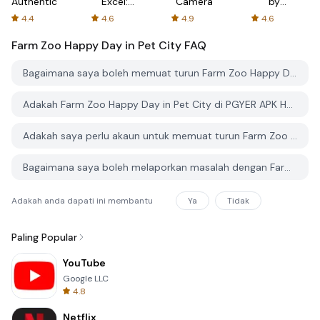
Authenticator
Excel:
Camera
by
Spreadsheets
AFTVnews
4.4
4.6
4.9
4.6
Farm Zoo Happy Day in Pet City
FAQ
Bagaimana saya boleh memuat turun Farm Zoo Happy Day in Pet City dari PGYER APK HUB?
Adakah Farm Zoo Happy Day in Pet City di PGYER APK HUB percuma untuk dimuat turun?
Adakah saya perlu akaun untuk memuat turun Farm Zoo Happy Day in Pet City dari PGYER APK HUB?
Bagaimana saya boleh melaporkan masalah dengan Farm Zoo Happy Day in Pet City di PGYER APK HUB?
Adakah anda dapati ini membantu
Ya
Tidak
Paling Popular
YouTube
Google LLC
4.8
Netflix