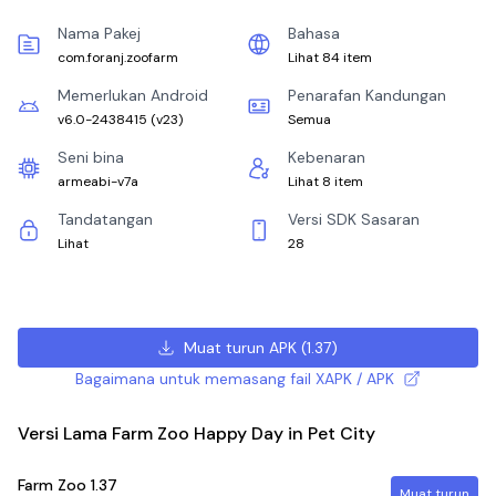
Nama Pakej
Bahasa
com.foranj.zoofarm
Lihat 84 item
Memerlukan Android
Penarafan Kandungan
v6.0-2438415
(
v23
)
Semua
Seni bina
Kebenaran
armeabi-v7a
Lihat 8 item
Tandatangan
Versi SDK Sasaran
Lihat
28
Muat turun APK
(
1.37
)
Bagaimana untuk memasang fail XAPK / APK
Versi Lama Farm Zoo Happy Day in Pet City
Farm Zoo
1.37
Muat turun