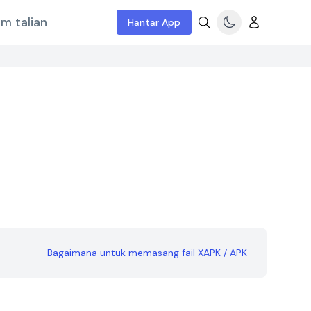
m talian
Hantar App
Bagaimana untuk memasang fail XAPK / APK