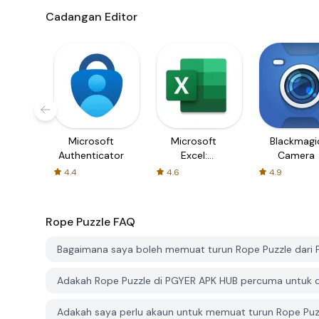
Cadangan Editor
Microsoft
Microsoft
Blackmagi
Authenticator
Excel:
Camera
Spreadsheets
4.4
4.6
4.9
Rope Puzzle
FAQ
Bagaimana saya boleh memuat turun Rope Puzzle dari
Adakah Rope Puzzle di PGYER APK HUB percuma untuk 
Adakah saya perlu akaun untuk memuat turun Rope Puz