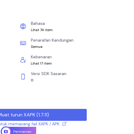
Bahasa
Lihat 74 item
Penarafan Kandungan
Semua
Kebenaran
Lihat 17 item
Versi SDK Sasaran
0
Muat turun XAPK
(
1.7.11
)
tuk memasang fail XAPK / APK
Permainan