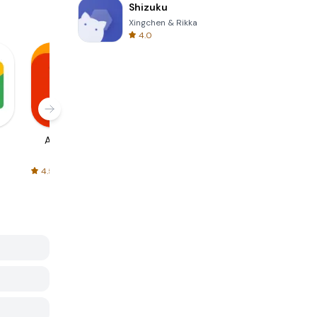
Shizuku
Xingchen & Rikka
4.0
AliExpress
Signal Private
Spotify - Music
Messenger
and Podcasts
4.5
4.3
4.6