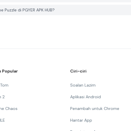
e Puzzle di PGYER APK HUB?
 Popular
Ciri-ciri
g Tom
Soalan Lazim
n 2
Aplikasi Android
 The Chaos
Penambah untuk Chrome
ILE
Hantar App