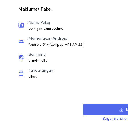
Maklumat Pakej
Nama Pakej
com.game.unravelme
Memerlukan Android
Android 5.1+
(
Lollipop MR1, API 22
)
Seni bina
arm64-v8a
Tandatangan
Lihat
Bagaimana un