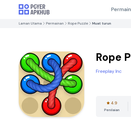
Permai
Laman Utama
Permainan
Rope Puzzle
Muat turun
Rope P
Freeplay Inc
4.9
Penilaian