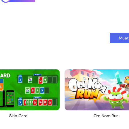
Muat
Skip Card
Om Nom Run