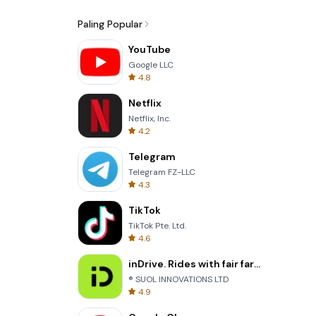
Paling Popular
YouTube
Google LLC
4.8
Netflix
Netflix, Inc.
4.2
Telegram
Telegram FZ-LLC
4.3
TikTok
TikTok Pte. Ltd.
4.6
inDrive. Rides with fair fares
® SUOL INNOVATIONS LTD
4.9