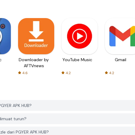
c
Downloader by
YouTube Music
Gmail
AFTVnews
4.6
4.2
4.2
 PGYER APK HUB?
dimuat turun?
zle dari PGYER APK HUB?