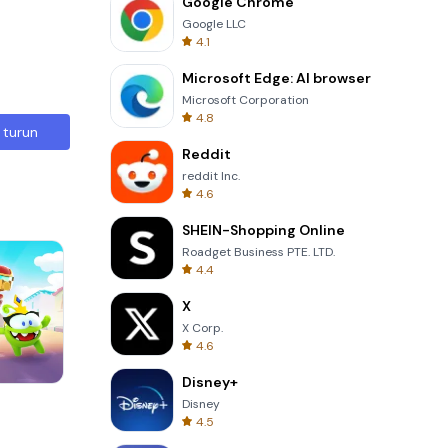
Google Chrome
Google LLC
4.1
Microsoft Edge: AI browser
Microsoft Corporation
4.8
 turun
Reddit
reddit Inc.
4.6
SHEIN-Shopping Online
Roadget Business PTE. LTD.
4.4
X
X Corp.
4.6
Disney+
8 Ball Billiards Classic
Disney
4.5