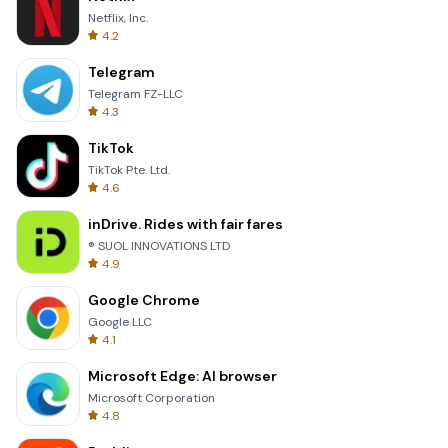
Netflix, Inc.
4.2
Telegram
Telegram FZ-LLC
4.3
TikTok
TikTok Pte. Ltd.
4.6
inDrive. Rides with fair fares
® SUOL INNOVATIONS LTD
4.9
Google Chrome
Google LLC
4.1
Microsoft Edge: AI browser
Microsoft Corporation
4.8