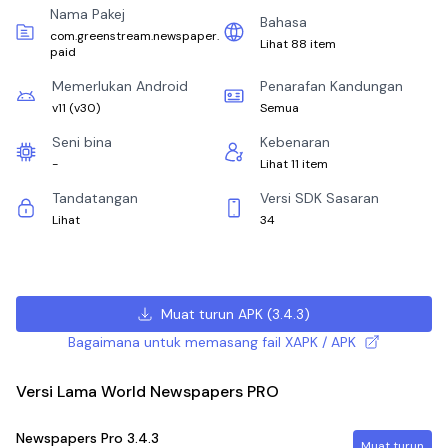
Nama Pakej
Bahasa
com.greenstream.newspaper.
Lihat 88 item
paid
Memerlukan Android
Penarafan Kandungan
v11
(
v30
)
Semua
Seni bina
Kebenaran
-
Lihat 11 item
Tandatangan
Versi SDK Sasaran
Lihat
34
Muat turun APK
(
3.4.3
)
Bagaimana untuk memasang fail XAPK / APK
Versi Lama World Newspapers PRO
Newspapers Pro
3.4.3
Muat turun