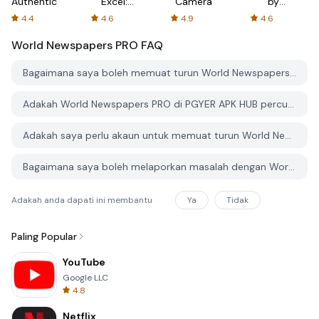
Authenticator
Excel:
Camera
by
Spreadsheets
AFTVnews
4.4
4.6
4.9
4.6
World Newspapers PRO
FAQ
Bagaimana saya boleh memuat turun World Newspapers PRO dari PGYER APK HUB?
Adakah World Newspapers PRO di PGYER APK HUB percuma untuk dimuat turun?
Adakah saya perlu akaun untuk memuat turun World Newspapers PRO dari PGYER APK HUB?
Bagaimana saya boleh melaporkan masalah dengan World Newspapers PRO di PGYER APK HUB?
Adakah anda dapati ini membantu
Ya
Tidak
Paling Popular
YouTube
Google LLC
4.8
Netflix