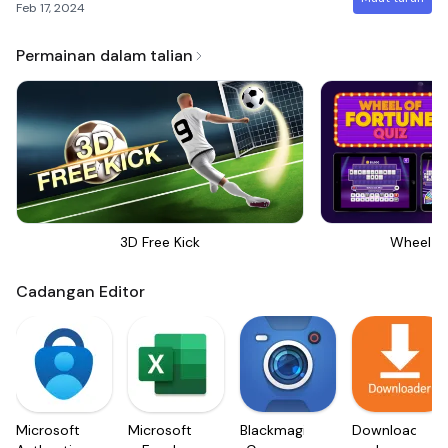
Feb 17, 2024
Permainan dalam talian
3D Free Kick
Wheel Of
Cadangan Editor
Microsoft
Microsoft
Blackmagic
Downloader