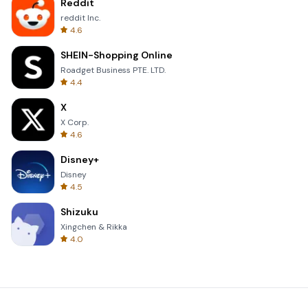
Reddit
reddit Inc.
4.6
SHEIN-Shopping Online
Roadget Business PTE. LTD.
4.4
X
X Corp.
4.6
Disney+
Disney
4.5
Shizuku
Xingchen & Rikka
4.0