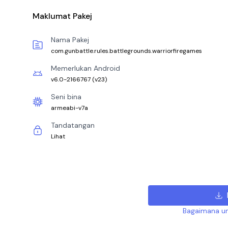
Maklumat Pakej
Nama Pakej
com.gunbattle.rules.battlegrounds.warriorfiregames
Memerlukan Android
v6.0-2166767
(
v23
)
Seni bina
armeabi-v7a
Tandatangan
Lihat
Bagaimana un