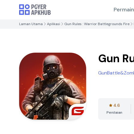
Permai
Laman Utama
Aplikasi
Gun Rules : Warrior Battlegrounds Fire
Gun Ru
GunBattle&Zomb
4.6
Penilaian