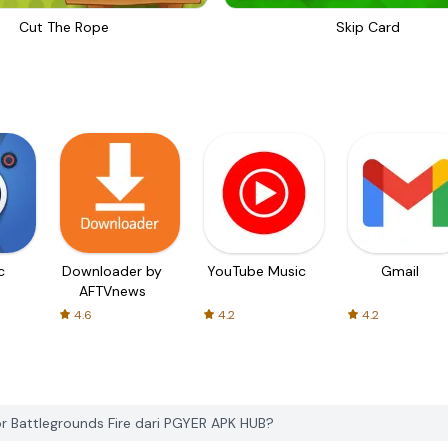
Cut The Rope
Skip Card
c
Downloader by
YouTube Music
Gmail
AFTVnews
4.6
4.2
4.2
r Battlegrounds Fire dari PGYER APK HUB?