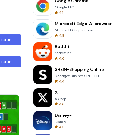
Google Chrome
Google LLC
4.1
Microsoft Edge: AI browser
Microsoft Corporation
4.8
 turun
Reddit
reddit Inc.
4.6
 turun
SHEIN-Shopping Online
Roadget Business PTE. LTD.
4.4
X
X Corp.
4.6
Disney+
Disney
4.5