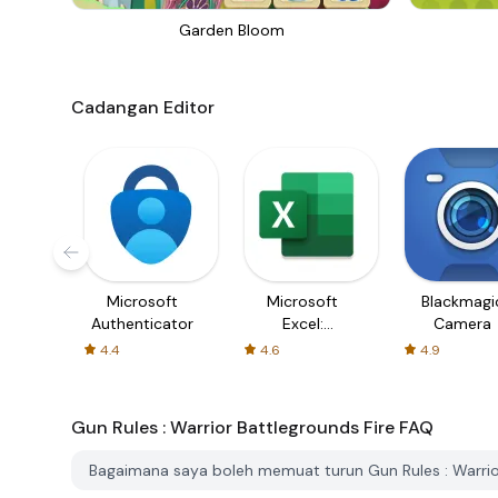
Garden Bloom
Cadangan Editor
Microsoft
Microsoft
Blackmagi
Authenticator
Excel:
Camera
Spreadsheets
4.4
4.6
4.9
Gun Rules : Warrior Battlegrounds Fire
FAQ
Bagaimana saya boleh memuat turun Gun Rules : Warrio