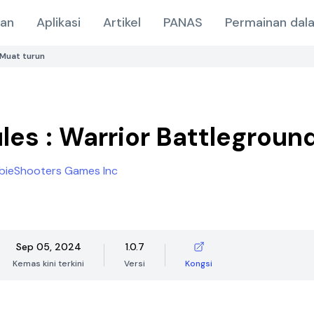
nan
Aplikasi
Artikel
PANAS
Permainan dala
Muat turun
les : Warrior Battleground
ieShooters Games Inc
Sep 05, 2024
1.0.7
Kemas kini terkini
Versi
Kongsi