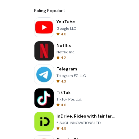
Paling Popular
YouTube
Google LLC
4.8
Netflix
Netflix, Inc.
4.2
Telegram
Telegram FZ-LLC
4.3
TikTok
TikTok Pte. Ltd.
4.6
inDrive. Rides with fair fares
® SUOL INNOVATIONS LTD
4.9