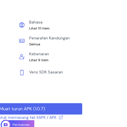
Bahasa
Lihat 111 item
Penarafan Kandungan
Semua
Kebenaran
Lihat 9 item
Versi SDK Sasaran
Muat turun APK
(
1.0.7
)
tuk memasang fail XAPK / APK
Permainan