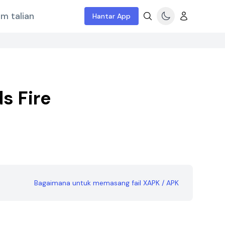
m talian
Hantar App
s Fire
Bagaimana untuk memasang fail XAPK / APK