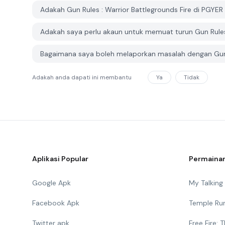
Adakah Gun Rules : Warrior Battlegrounds Fire di PGY
Adakah saya perlu akaun untuk memuat turun Gun Rules 
Bagaimana saya boleh melaporkan masalah dengan Gun R
Adakah anda dapati ini membantu
Ya
Tidak
Aplikasi Popular
Permainan
Google Apk
My Talkin
Facebook Apk
Temple Ru
Twitter apk
Free Fire: