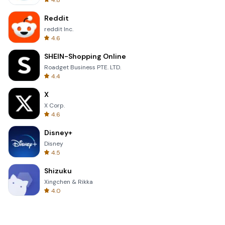
4.8
Reddit
reddit Inc.
4.6
SHEIN-Shopping Online
Roadget Business PTE. LTD.
4.4
X
X Corp.
4.6
Disney+
Disney
4.5
Shizuku
Xingchen & Rikka
4.0