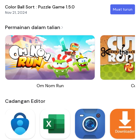
Color Ball Sort : Puzzle Game
1.5.0
Muat turun
Nov 21, 2024
Permainan dalam talian
Om Nom Run
Cut
Cadangan Editor