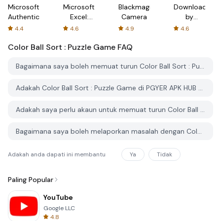
Microsoft
Microsoft
Blackmagic
Downloader
Authenticator
Excel:
Camera
by
Spreadsheets
AFTVnews
4.4
4.6
4.9
4.6
Color Ball Sort : Puzzle Game
FAQ
Bagaimana saya boleh memuat turun Color Ball Sort : Puzzle Game dari PGYER APK HUB?
Adakah Color Ball Sort : Puzzle Game di PGYER APK HUB percuma untuk dimuat turun?
Adakah saya perlu akaun untuk memuat turun Color Ball Sort : Puzzle Game dari PGYER APK HUB?
Bagaimana saya boleh melaporkan masalah dengan Color Ball Sort : Puzzle Game di PGYER APK HUB?
Adakah anda dapati ini membantu
Ya
Tidak
Paling Popular
YouTube
Google LLC
4.8