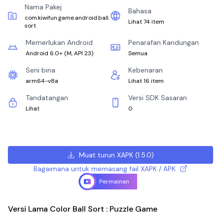
Nama Pakej
Bahasa
com.kiwifun.game.android.ball.
Lihat 74 item
sort
Memerlukan Android
Penarafan Kandungan
Android 6.0+
(
M, API 23
)
Semua
Seni bina
Kebenaran
arm64-v8a
Lihat 16 item
Tandatangan
Versi SDK Sasaran
Lihat
0
Muat turun XAPK
(
1.5.0
)
Bagaimana untuk memasang fail XAPK / APK
Permainan
Versi Lama Color Ball Sort : Puzzle Game