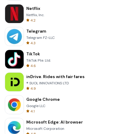
Netflix
Netflix, Inc.
4.2
Telegram
Telegram FZ-LLC
4.3
TikTok
TikTok Pte. Ltd.
4.6
inDrive. Rides with fair fares
® SUOL INNOVATIONS LTD
4.9
Google Chrome
Google LLC
4.1
Microsoft Edge: AI browser
Microsoft Corporation