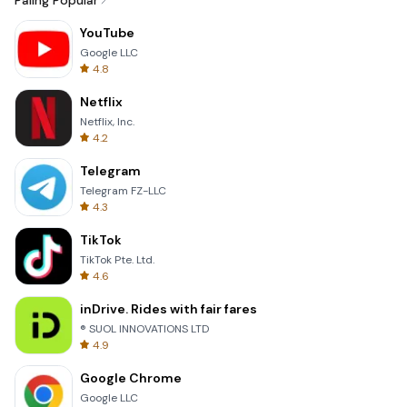
Paling Popular
YouTube
Google LLC
4.8
Netflix
Netflix, Inc.
4.2
Telegram
Telegram FZ-LLC
4.3
TikTok
TikTok Pte. Ltd.
4.6
inDrive. Rides with fair fares
® SUOL INNOVATIONS LTD
4.9
Google Chrome
Google LLC