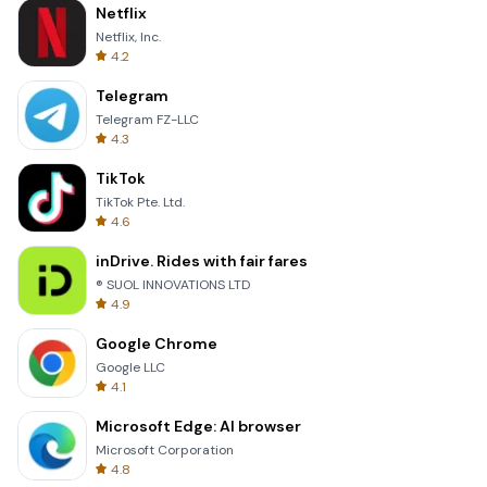
Netflix
Netflix, Inc.
4.2
Telegram
Telegram FZ-LLC
4.3
TikTok
TikTok Pte. Ltd.
4.6
inDrive. Rides with fair fares
® SUOL INNOVATIONS LTD
4.9
Google Chrome
Google LLC
4.1
Microsoft Edge: AI browser
Microsoft Corporation
4.8