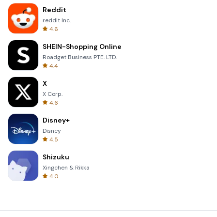
Reddit
reddit Inc.
4.6
SHEIN-Shopping Online
Roadget Business PTE. LTD.
4.4
X
X Corp.
4.6
Disney+
Disney
4.5
Shizuku
Xingchen & Rikka
4.0