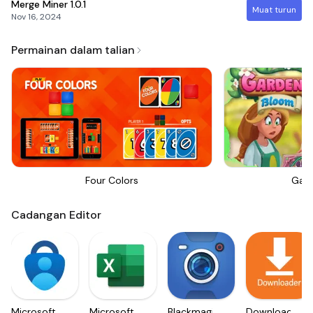
Merge Miner
1.0.1
Muat turun
Nov 16, 2024
Permainan dalam talian
Four Colors
Gar
Cadangan Editor
Microsoft
Microsoft
Blackmagic
Downloader