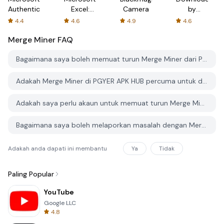
Authenticator
Excel:
Camera
by
Spreadsheets
AFTVnews
4.4
4.6
4.9
4.6
Merge Miner
FAQ
Bagaimana saya boleh memuat turun Merge Miner dari PGYER APK HUB?
Adakah Merge Miner di PGYER APK HUB percuma untuk dimuat turun?
Adakah saya perlu akaun untuk memuat turun Merge Miner dari PGYER APK HUB?
Bagaimana saya boleh melaporkan masalah dengan Merge Miner di PGYER APK HUB?
Adakah anda dapati ini membantu
Ya
Tidak
Paling Popular
YouTube
Google LLC
4.8