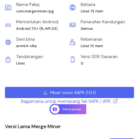
Nama Pakej
Bahasa
com.merge.miner.rpg
Lihat 73 item
Memerlukan Android
Penarafan Kandungan
Android 7.0+
(
N, API 24
)
Semua
Seni bina
Kebenaran
arm64-v8a
Lihat 15 item
Tandatangan
Versi SDK Sasaran
Lihat
0
Muat turun XAPK
(
1.0.1
)
Bagaimana untuk memasang fail XAPK / APK
Permainan
Versi Lama Merge Miner