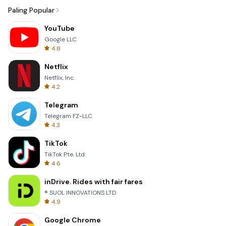
Paling Popular
YouTube
Google LLC
4.8
Netflix
Netflix, Inc.
4.2
Telegram
Telegram FZ-LLC
4.3
TikTok
TikTok Pte. Ltd.
4.6
inDrive. Rides with fair fares
® SUOL INNOVATIONS LTD
4.9
Google Chrome