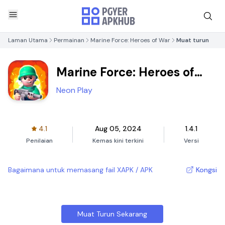
Laman Utama
Permainan
Marine Force: Heroes of War
Muat turun
Marine Force: Heroes of
War
Neon Play
4.1
Aug 05, 2024
1.4.1
Penilaian
Kemas kini terkini
Versi
Bagaimana untuk memasang fail XAPK / APK
Kongsi
Muat Turun Sekarang