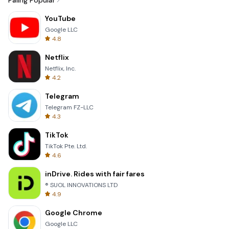
Paling Popular
YouTube
Google LLC
4.8
Netflix
Netflix, Inc.
4.2
Telegram
Telegram FZ-LLC
4.3
TikTok
TikTok Pte. Ltd.
4.6
inDrive. Rides with fair fares
® SUOL INNOVATIONS LTD
4.9
Google Chrome
Google LLC