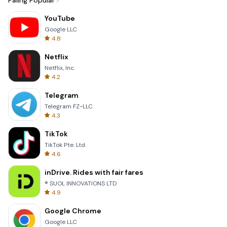
Paling Popular
YouTube
Google LLC
4.8
Netflix
Netflix, Inc.
4.2
Telegram
Telegram FZ-LLC
4.3
TikTok
TikTok Pte. Ltd.
4.6
inDrive. Rides with fair fares
® SUOL INNOVATIONS LTD
4.9
Google Chrome
Google LLC