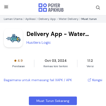
Laman Utama
Aplikasi
Delivery App - Water Delivery
Muat turun
Delivery App - Water
Delivery
Hustlers Logic
4.9
Oct 03, 2024
1.1.2
Penilaian
Kemas kini terkini
Versi
Bagaimana untuk memasang fail XAPK / APK
Kongsi
Muat Turun Sekarang