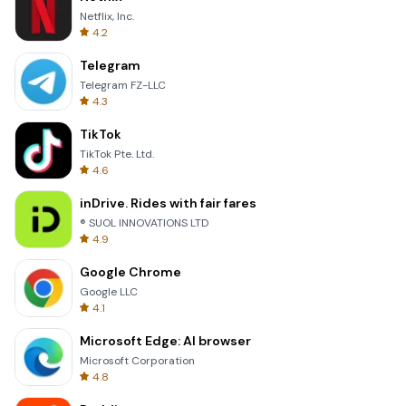
Netflix, Inc.
4.2
Telegram
Telegram FZ-LLC
4.3
TikTok
TikTok Pte. Ltd.
4.6
inDrive. Rides with fair fares
® SUOL INNOVATIONS LTD
4.9
Google Chrome
Google LLC
4.1
Microsoft Edge: AI browser
Microsoft Corporation
4.8