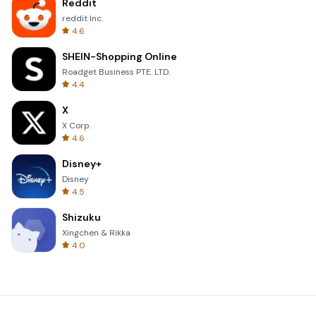
Reddit
reddit Inc.
4.6
SHEIN-Shopping Online
Roadget Business PTE. LTD.
4.4
X
X Corp.
4.6
Disney+
Disney
4.5
Shizuku
Xingchen & Rikka
4.0