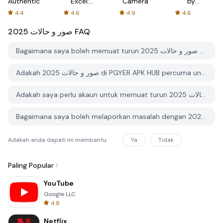
Authenticator
Excel:
Camera
by
Spreadsheets
AFTVnews
4.4
4.6
4.9
4.6
صور و حالات 2025
FAQ
Bagaimana saya boleh memuat turun صور و حالات 2025 dari PGYER APK HUB?
Adakah صور و حالات 2025 di PGYER APK HUB percuma untuk dimuat turun?
Adakah saya perlu akaun untuk memuat turun صور و حالات 2025 dari PGYER APK HUB?
Bagaimana saya boleh melaporkan masalah dengan صور و حالات 2025 di PGYER APK HUB?
Adakah anda dapati ini membantu
Ya
Tidak
Paling Popular
YouTube
Google LLC
4.8
Netflix