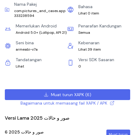
Nama Pakej
Bahasa
com.pictures_and_cases.app
Lihat 0 item
333238594
Memerlukan Android
Penarafan Kandungan
Android 5.0+
(
Lollipop, API 21
)
Semua
Seni bina
Kebenaran
armeabi-v7a
Lihat 39 item
Tandatangan
Versi SDK Sasaran
Lihat
0
Muat turun XAPK
(
6
)
Bagaimana untuk memasang fail XAPK / APK
Versi Lama صور و حالات 2025
6
صور و حالات 2025
Muat turun