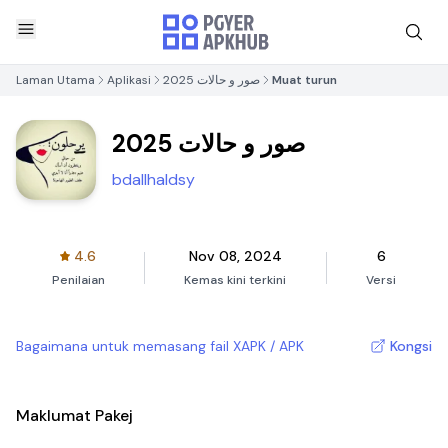
Laman Utama
Aplikasi
صور و حالات 2025
Muat turun
صور و حالات 2025
bdallhaldsy
4.6
Nov 08, 2024
6
Penilaian
Kemas kini terkini
Versi
Bagaimana untuk memasang fail XAPK / APK
Kongsi
Maklumat Pakej