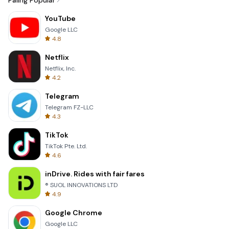
Paling Popular
YouTube
Google LLC
4.8
Netflix
Netflix, Inc.
4.2
Telegram
Telegram FZ-LLC
4.3
TikTok
TikTok Pte. Ltd.
4.6
inDrive. Rides with fair fares
® SUOL INNOVATIONS LTD
4.9
Google Chrome
Google LLC