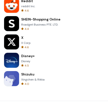
Reddit
reddit Inc.
4.6
SHEIN-Shopping Online
Roadget Business PTE. LTD.
4.4
X
X Corp.
4.6
Disney+
Disney
4.5
Shizuku
Xingchen & Rikka
4.0