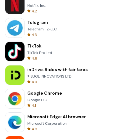
Netflix, Inc.
4.2
Telegram
Telegram FZ-LLC
4.3
TikTok
TikTok Pte. Ltd.
4.6
inDrive. Rides with fair fares
® SUOL INNOVATIONS LTD
4.9
Google Chrome
Google LLC
4.1
Microsoft Edge: AI browser
Microsoft Corporation
4.8