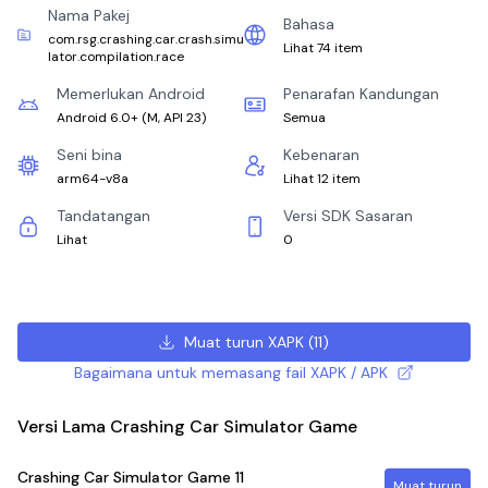
Nama Pakej
Bahasa
com.rsg.crashing.car.crash.simu
Lihat 74 item
lator.compilation.race
Memerlukan Android
Penarafan Kandungan
Android 6.0+
(
M, API 23
)
Semua
Seni bina
Kebenaran
arm64-v8a
Lihat 12 item
Tandatangan
Versi SDK Sasaran
Lihat
0
Muat turun XAPK
(
11
)
Bagaimana untuk memasang fail XAPK / APK
Versi Lama Crashing Car Simulator Game
Crashing Car Simulator Game
11
Muat turun