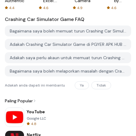
Authenticator
Excel:
Camera
by
Spreadsheets
AFTVnews
4.4
4.6
4.9
4.6
Crashing Car Simulator Game
FAQ
Bagaimana saya boleh memuat turun Crashing Car Simulator Game dari PGYER APK HUB?
Adakah Crashing Car Simulator Game di PGYER APK HUB percuma untuk dimuat turun?
Adakah saya perlu akaun untuk memuat turun Crashing Car Simulator Game dari PGYER APK HUB?
Bagaimana saya boleh melaporkan masalah dengan Crashing Car Simulator Game di PGYER APK HUB?
Adakah anda dapati ini membantu
Ya
Tidak
Paling Popular
YouTube
Google LLC
4.8
Netflix