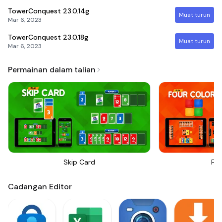
TowerConquest
23.0.14g
Muat turun
Mar 6, 2023
TowerConquest
23.0.18g
Muat turun
Mar 6, 2023
Permainan dalam talian
Skip Card
Fou
Cadangan Editor