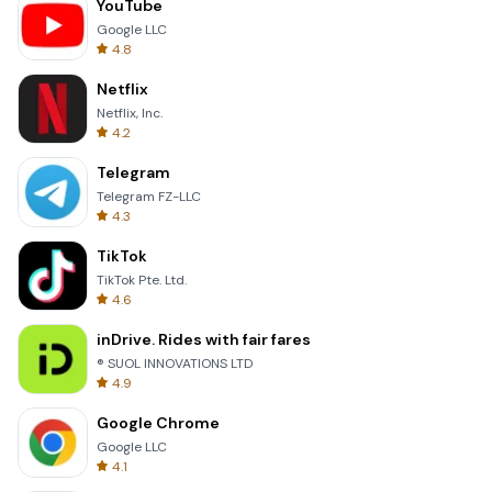
YouTube
Google LLC
4.8
Netflix
Netflix, Inc.
4.2
Telegram
Telegram FZ-LLC
4.3
TikTok
TikTok Pte. Ltd.
4.6
inDrive. Rides with fair fares
® SUOL INNOVATIONS LTD
4.9
Google Chrome
Google LLC
4.1