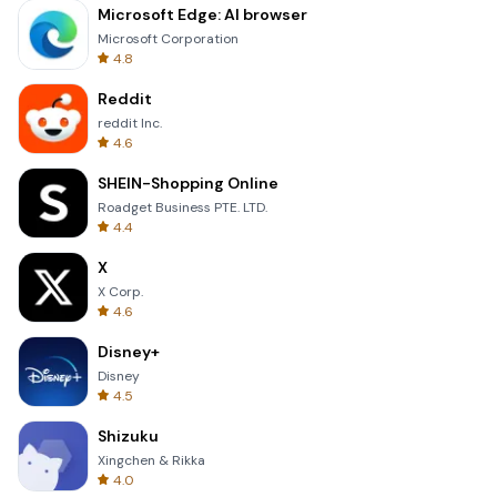
Microsoft Edge: AI browser
Microsoft Corporation
4.8
Reddit
reddit Inc.
4.6
SHEIN-Shopping Online
Roadget Business PTE. LTD.
4.4
X
X Corp.
4.6
Disney+
Disney
4.5
Shizuku
Xingchen & Rikka
4.0