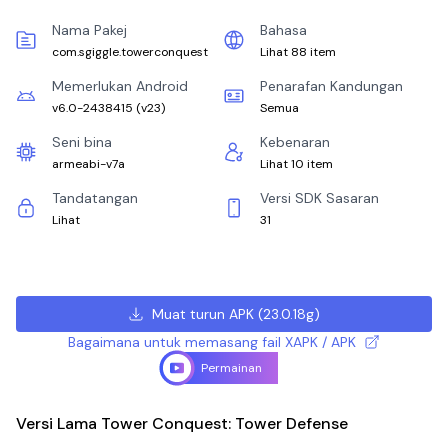
Nama Pakej
Bahasa
com.sgiggle.towerconquest
Lihat 88 item
Memerlukan Android
Penarafan Kandungan
v6.0-2438415
(
v23
)
Semua
Seni bina
Kebenaran
armeabi-v7a
Lihat 10 item
Tandatangan
Versi SDK Sasaran
Lihat
31
Muat turun APK
(
23.0.18g
)
Bagaimana untuk memasang fail XAPK / APK
Permainan
Versi Lama Tower Conquest: Tower Defense