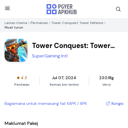
Laman Utama
Permainan
Tower Conquest: Tower Defense
Muat turun
Tower Conquest: Tower
Defense
SuperGaming Intl
4.3
Jul 07, 2024
23.0.18g
Penilaian
Kemas kini terkini
Versi
Bagaimana untuk memasang fail XAPK / APK
Kongsi
Maklumat Pakej