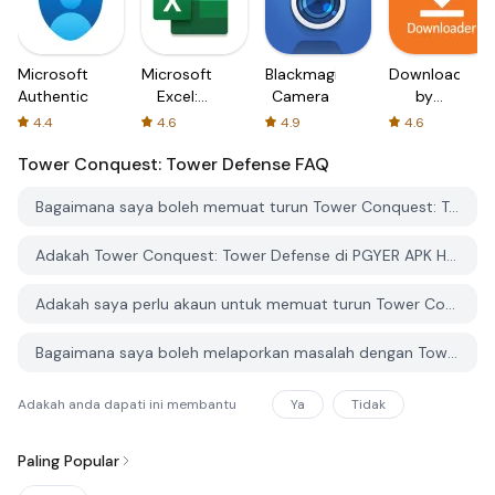
Microsoft
Microsoft
Blackmagic
Downloader
Authenticator
Excel:
Camera
by
Spreadsheets
AFTVnews
4.4
4.6
4.9
4.6
Tower Conquest: Tower Defense
FAQ
Bagaimana saya boleh memuat turun Tower Conquest: Tower Defense dari PGYER APK HUB?
Adakah Tower Conquest: Tower Defense di PGYER APK HUB percuma untuk dimuat turun?
Adakah saya perlu akaun untuk memuat turun Tower Conquest: Tower Defense dari PGYER APK HUB?
Bagaimana saya boleh melaporkan masalah dengan Tower Conquest: Tower Defense di PGYER APK HUB?
Adakah anda dapati ini membantu
Ya
Tidak
Paling Popular