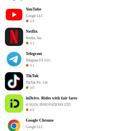
YouTube
Google LLC
4.8
Netflix
Netflix, Inc.
4.2
Telegram
Telegram FZ-LLC
4.3
TikTok
TikTok Pte. Ltd.
4.6
inDrive. Rides with fair fares
® SUOL INNOVATIONS LTD
4.9
Google Chrome
Google LLC