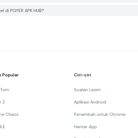
el di PGYER APK HUB?
 Popular
Ciri-ciri
g Tom
Soalan Lazim
n 2
Aplikasi Android
 The Chaos
Penambah untuk Chrome
ILE
Hantar App