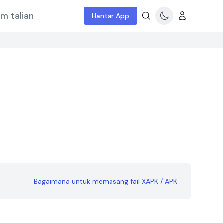
m talian
Hantar App
Bagaimana untuk memasang fail XAPK / APK