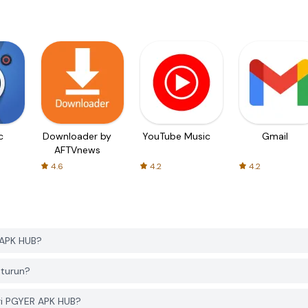
c
Downloader by
YouTube Music
Gmail
AFTVnews
4.6
4.2
4.2
 APK HUB?
 turun?
ri PGYER APK HUB?