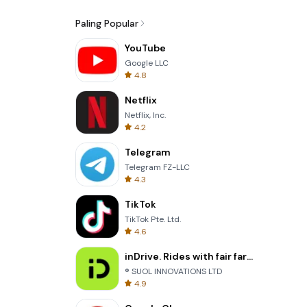
Paling Popular
YouTube
Google LLC
4.8
Netflix
Netflix, Inc.
4.2
Telegram
Telegram FZ-LLC
4.3
TikTok
TikTok Pte. Ltd.
4.6
inDrive. Rides with fair fares
® SUOL INNOVATIONS LTD
4.9