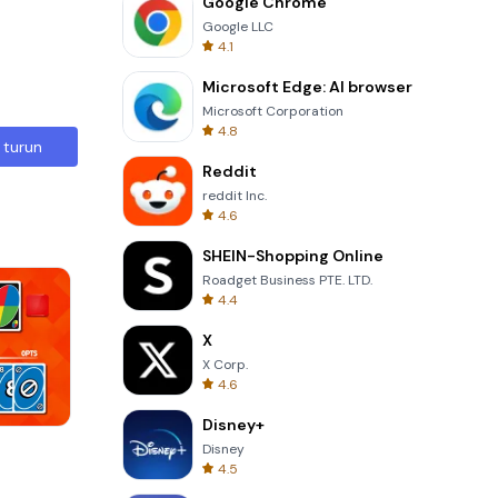
Google Chrome
Google LLC
4.1
Microsoft Edge: AI browser
Microsoft Corporation
4.8
 turun
Reddit
reddit Inc.
4.6
SHEIN-Shopping Online
Roadget Business PTE. LTD.
4.4
X
X Corp.
4.6
Disney+
Solitaire Klondike
Disney
4.5