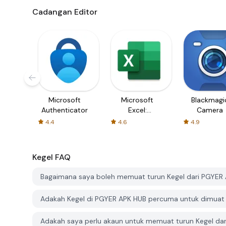
Cadangan Editor
Microsoft
Microsoft
Blackmagi
Authenticator
Excel:
Camera
Spreadsheets
4.4
4.6
4.9
Kegel
FAQ
Bagaimana saya boleh memuat turun Kegel dari PGYER
Adakah Kegel di PGYER APK HUB percuma untuk dimuat
Adakah saya perlu akaun untuk memuat turun Kegel da