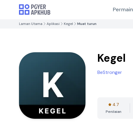
Permai
Laman Utama
Aplikasi
Kegel
Muat turun
Kegel
BeStronger
4.7
Penilaian