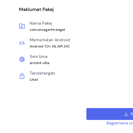
Maklumat Pakej
Nama Pakej
com.shvagerfm.kegel
Memerlukan Android
Android 7.0+
(
N, API 24
)
Seni bina
arm64-v8a
Tandatangan
Lihat
Bagaimana un