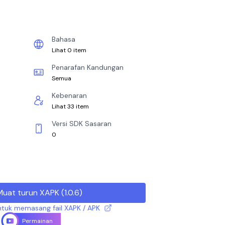
Bahasa
Lihat 0 item
Penarafan Kandungan
Semua
Kebenaran
Lihat 33 item
Versi SDK Sasaran
0
Muat turun XAPK
(
1.0.6
)
tuk memasang fail XAPK / APK
Permainan