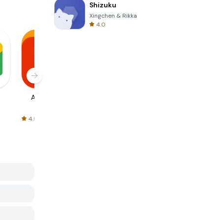
Shizuku
Xingchen & Rikka
4.0
AliExpress
Signal Private
Spotify - Music
Messenger
and Podcasts
4.5
4.3
4.6