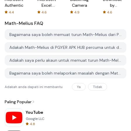
Authenticator
Excel:
Camera
by
Spreadsheets
AFTVnews
4.4
4.6
4.9
4.6
Math-Melius
FAQ
Bagaimana saya boleh memuat turun Math-Melius dari PGYER APK HUB?
Adakah Math-Melius di PGYER APK HUB percuma untuk dimuat turun?
Adakah saya perlu akaun untuk memuat turun Math-Melius dari PGYER APK HUB?
Bagaimana saya boleh melaporkan masalah dengan Math-Melius di PGYER APK HUB?
Adakah anda dapati ini membantu
Ya
Tidak
Paling Popular
YouTube
Google LLC
4.8