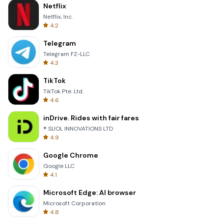
Netflix
Netflix, Inc.
4.2
Telegram
Telegram FZ-LLC
4.3
TikTok
TikTok Pte. Ltd.
4.6
inDrive. Rides with fair fares
® SUOL INNOVATIONS LTD
4.9
Google Chrome
Google LLC
4.1
Microsoft Edge: AI browser
Microsoft Corporation
4.8