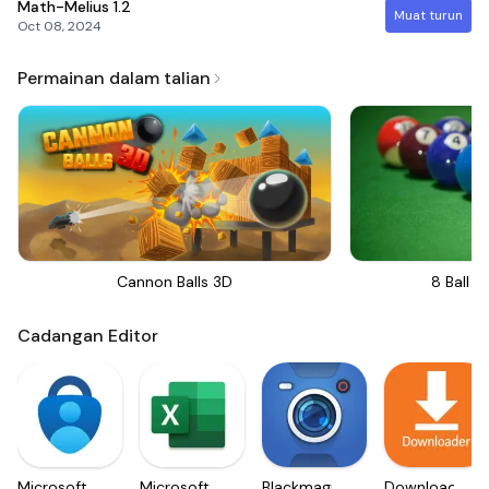
Math-Melius
1.2
Muat turun
Oct 08, 2024
Permainan dalam talian
Cannon Balls 3D
8 Ball Bi
Cadangan Editor
Microsoft
Microsoft
Blackmagic
Downloader