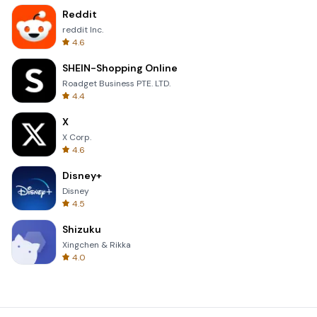
Reddit
reddit Inc.
4.6
SHEIN-Shopping Online
Roadget Business PTE. LTD.
4.4
X
X Corp.
4.6
Disney+
Disney
4.5
Shizuku
Xingchen & Rikka
4.0