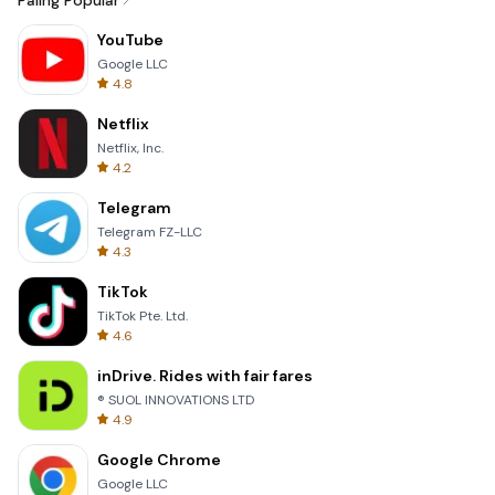
Paling Popular
YouTube
Google LLC
4.8
Netflix
Netflix, Inc.
4.2
Telegram
Telegram FZ-LLC
4.3
TikTok
TikTok Pte. Ltd.
4.6
inDrive. Rides with fair fares
® SUOL INNOVATIONS LTD
4.9
Google Chrome
Google LLC