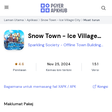
Laman Utama
Aplikasi
Snow Town - Ice Village City
Muat turun
Snow Town - Ice Village
City
Sparkling Society - Offline Town Building
Games
4.6
Nov 25, 2024
1.5.1
Penilaian
Kemas kini terkini
Versi
Bagaimana untuk memasang fail XAPK / APK
Kongsi
Maklumat Pakej