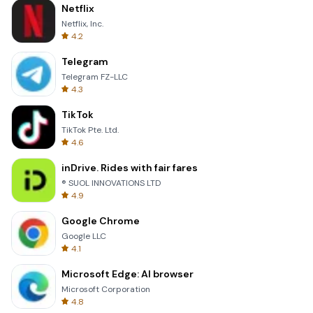
Netflix
Netflix, Inc.
4.2
Telegram
Telegram FZ-LLC
4.3
TikTok
TikTok Pte. Ltd.
4.6
inDrive. Rides with fair fares
® SUOL INNOVATIONS LTD
4.9
Google Chrome
Google LLC
4.1
Microsoft Edge: AI browser
Microsoft Corporation
4.8