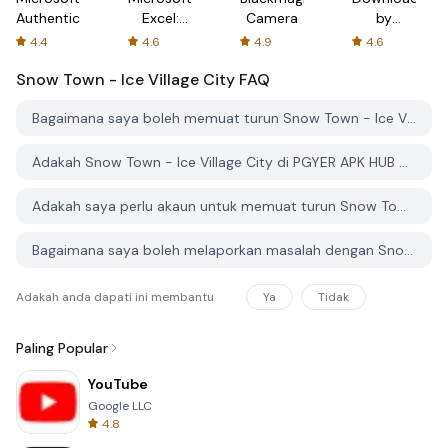
Authenticator
Excel:
Camera
by
Spreadsheets
AFTVnews
4.4
4.6
4.9
4.6
Snow Town - Ice Village City
FAQ
Bagaimana saya boleh memuat turun Snow Town - Ice Village City dari PGYER APK HUB?
Adakah Snow Town - Ice Village City di PGYER APK HUB percuma untuk dimuat turun?
Adakah saya perlu akaun untuk memuat turun Snow Town - Ice Village City dari PGYER APK HUB?
Bagaimana saya boleh melaporkan masalah dengan Snow Town - Ice Village City di PGYER APK HUB?
Adakah anda dapati ini membantu
Ya
Tidak
Paling Popular
YouTube
Google LLC
4.8