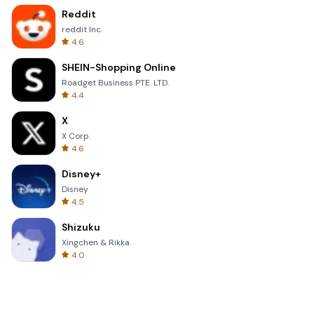
Reddit
reddit Inc.
4.6
SHEIN-Shopping Online
Roadget Business PTE. LTD.
4.4
X
X Corp.
4.6
Disney+
Disney
4.5
Shizuku
Xingchen & Rikka
4.0