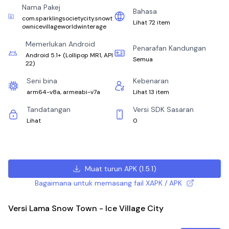
Nama Pakej
Bahasa
com.sparklingsocietycity.snowt
Lihat 72 item
ownicevillageworldwinterage
Memerlukan Android
Penarafan Kandungan
Android 5.1+
(
Lollipop MR1, API
Semua
22
)
Seni bina
Kebenaran
arm64-v8a, armeabi-v7a
Lihat 13 item
Tandatangan
Versi SDK Sasaran
Lihat
0
Muat turun APK
(
1.5.1
)
Bagaimana untuk memasang fail XAPK / APK
Versi Lama Snow Town - Ice Village City