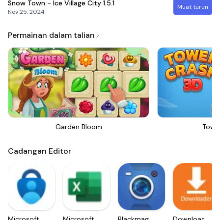
Snow Town - Ice Village City
1.5.1
Muat turun
Nov 25, 2024
Permainan dalam talian
Garden Bloom
Towe
Cadangan Editor
Microsoft
Microsoft
Blackmagic
Downloader