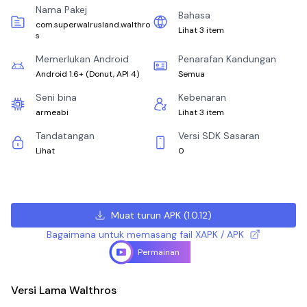
Nama Pakej
Bahasa
com.superwalrusland.walthro
Lihat 3 item
s
Memerlukan Android
Penarafan Kandungan
Android 1.6+
(
Donut, API 4
)
Semua
Seni bina
Kebenaran
armeabi
Lihat 3 item
Tandatangan
Versi SDK Sasaran
Lihat
0
Muat turun APK
(
1.0.12
)
Bagaimana untuk memasang fail XAPK / APK
Permainan
Versi Lama Walthros