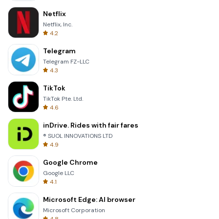
Netflix
Netflix, Inc.
4.2
Telegram
Telegram FZ-LLC
4.3
TikTok
TikTok Pte. Ltd.
4.6
inDrive. Rides with fair fares
® SUOL INNOVATIONS LTD
4.9
Google Chrome
Google LLC
4.1
Microsoft Edge: AI browser
Microsoft Corporation