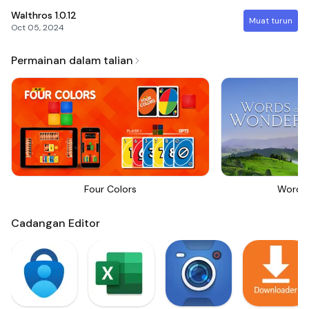
Walthros
1.0.12
Muat turun
Oct 05, 2024
Permainan dalam talian
Four Colors
Words
Cadangan Editor