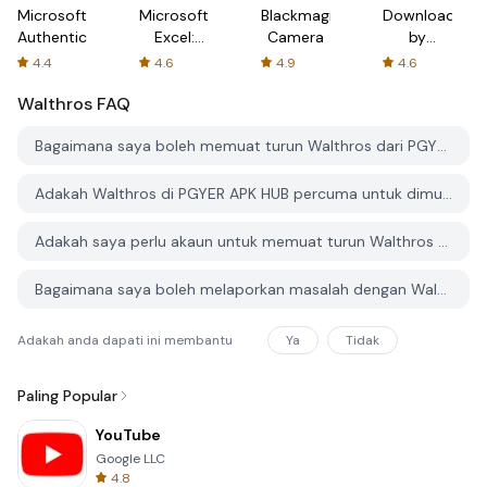
Microsoft
Microsoft
Blackmagic
Downloader
Authenticator
Excel:
Camera
by
Spreadsheets
AFTVnews
4.4
4.6
4.9
4.6
Walthros
FAQ
Bagaimana saya boleh memuat turun Walthros dari PGYER APK HUB?
Adakah Walthros di PGYER APK HUB percuma untuk dimuat turun?
Adakah saya perlu akaun untuk memuat turun Walthros dari PGYER APK HUB?
Bagaimana saya boleh melaporkan masalah dengan Walthros di PGYER APK HUB?
Adakah anda dapati ini membantu
Ya
Tidak
Paling Popular
YouTube
Google LLC
4.8