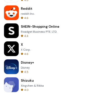
4.8
Reddit
reddit Inc.
4.6
SHEIN-Shopping Online
Roadget Business PTE. LTD.
4.4
X
X Corp.
4.6
Disney+
Disney
4.5
Shizuku
Xingchen & Rikka
4.0