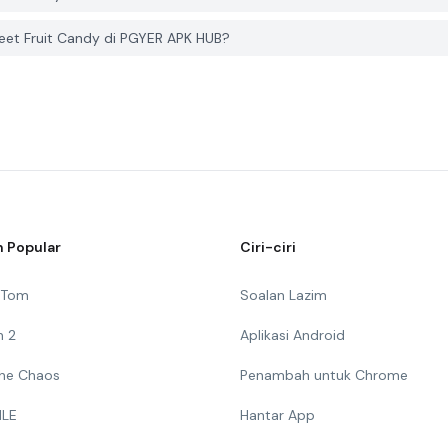
et Fruit Candy di PGYER APK HUB?
 Popular
Ciri-ciri
g Tom
Soalan Lazim
n 2
Aplikasi Android
 The Chaos
Penambah untuk Chrome
ILE
Hantar App