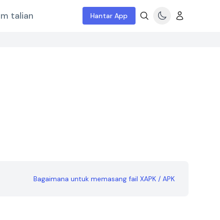
m talian
Hantar App
Bagaimana untuk memasang fail XAPK / APK