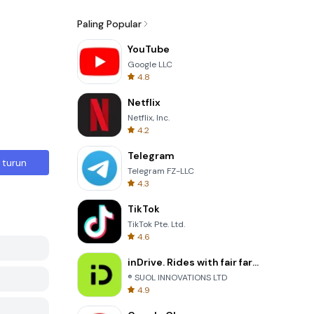
Paling Popular
YouTube
Google LLC
4.8
Netflix
Netflix, Inc.
4.2
Telegram
 turun
Telegram FZ-LLC
4.3
TikTok
TikTok Pte. Ltd.
4.6
inDrive. Rides with fair fares
® SUOL INNOVATIONS LTD
4.9