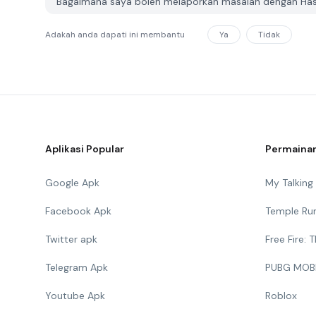
Bagaimana saya boleh melaporkan masalah dengan Has
Adakah anda dapati ini membantu
Ya
Tidak
Aplikasi Popular
Permainan
Google Apk
My Talkin
Facebook Apk
Temple Ru
Twitter apk
Free Fire:
Telegram Apk
PUBG MOB
Youtube Apk
Roblox