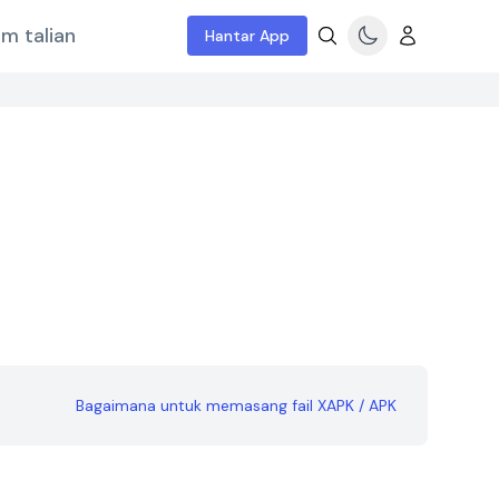
m talian
Hantar App
Bagaimana untuk memasang fail XAPK / APK