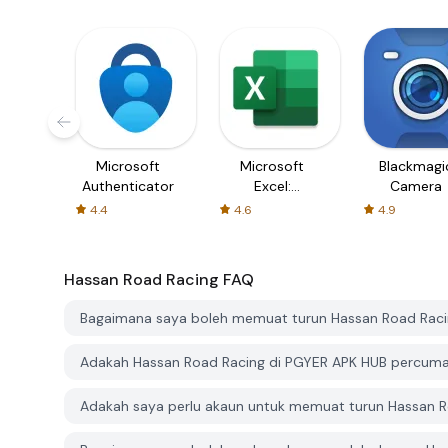
Microsoft
Microsoft
Blackmagi
Authenticator
Excel:
Camera
Spreadsheets
4.4
4.6
4.9
Hassan Road Racing
FAQ
Bagaimana saya boleh memuat turun Hassan Road Raci
Adakah Hassan Road Racing di PGYER APK HUB percuma
Adakah saya perlu akaun untuk memuat turun Hassan R