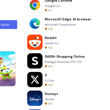
Google Chrome
Google LLC
4.1
Microsoft Edge: AI browser
 turun
Microsoft Corporation
4.8
Reddit
reddit Inc.
4.6
SHEIN-Shopping Online
Roadget Business PTE. LTD.
4.4
X
X Corp.
4.6
3D Free Kick
Disney+
Disney
4.5