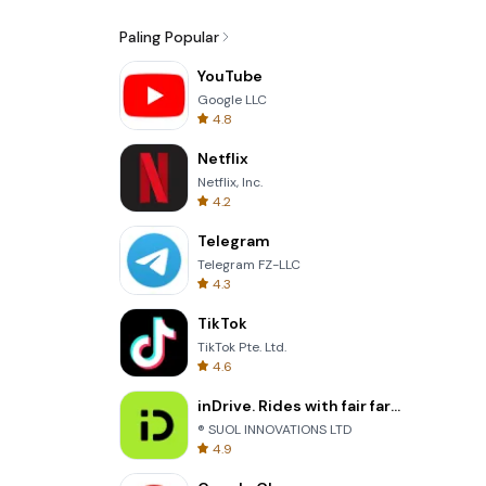
Paling Popular
YouTube
Google LLC
4.8
Netflix
Netflix, Inc.
4.2
Telegram
Telegram FZ-LLC
4.3
TikTok
TikTok Pte. Ltd.
4.6
inDrive. Rides with fair fares
® SUOL INNOVATIONS LTD
4.9