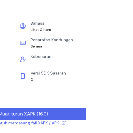
Bahasa
Lihat 0 item
Penarafan Kandungan
Semua
Kebenaran
-
Versi SDK Sasaran
0
Muat turun XAPK
(
16.9
)
tuk memasang fail XAPK / APK