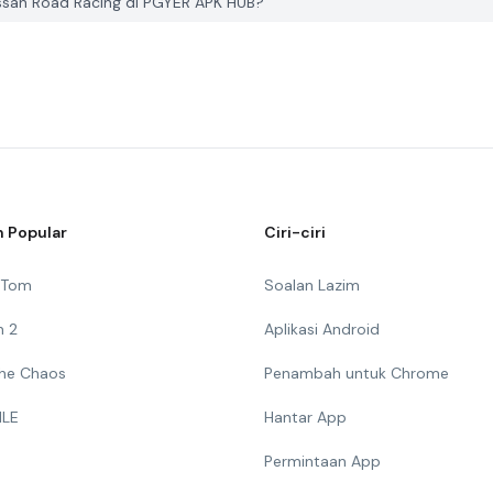
san Road Racing di PGYER APK HUB?
 Popular
Ciri-ciri
g Tom
Soalan Lazim
n 2
Aplikasi Android
 The Chaos
Penambah untuk Chrome
ILE
Hantar App
Permintaan App