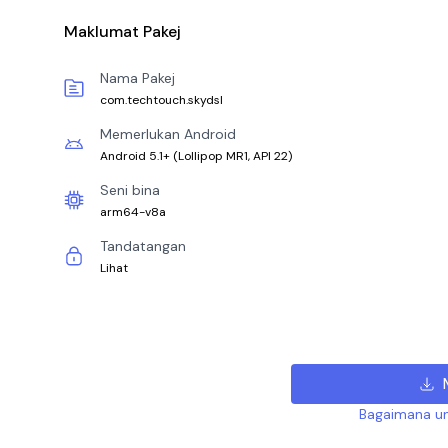
Maklumat Pakej
Nama Pakej
com.techtouch.skydsl
Memerlukan Android
Android 5.1+
(
Lollipop MR1, API 22
)
Seni bina
arm64-v8a
Tandatangan
Lihat
Bagaimana un