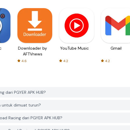
c
Downloader by
YouTube Music
Gmail
AFTVnews
4.6
4.2
4.2
ng dari PGYER APK HUB?
 untuk dimuat turun?
oad Racing dari PGYER APK HUB?