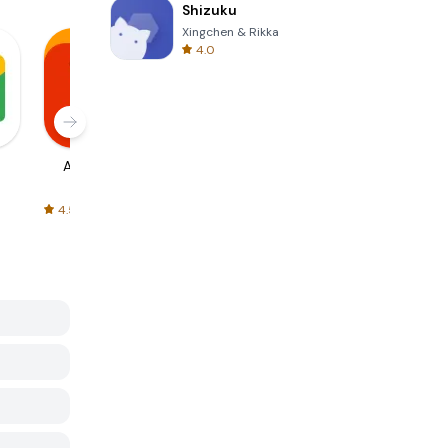
Shizuku
Xingchen & Rikka
4.0
AliExpress
Signal Private
Spotify - Music
Messenger
and Podcasts
4.5
4.3
4.6