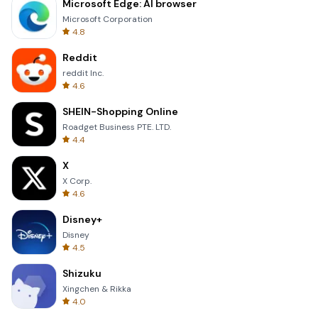
Microsoft Edge: AI browser
Microsoft Corporation
4.8
Reddit
reddit Inc.
4.6
SHEIN-Shopping Online
Roadget Business PTE. LTD.
4.4
X
X Corp.
4.6
Disney+
Disney
4.5
Shizuku
Xingchen & Rikka
4.0