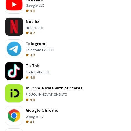
Google LLC
4.8
Netflix
Netflix, Inc.
4.2
Telegram
Telegram FZ-LLC
4.3
TikTok
TikTok Pte. Ltd.
4.6
inDrive. Rides with fair fares
® SUOL INNOVATIONS LTD
4.9
Google Chrome
Google LLC
4.1