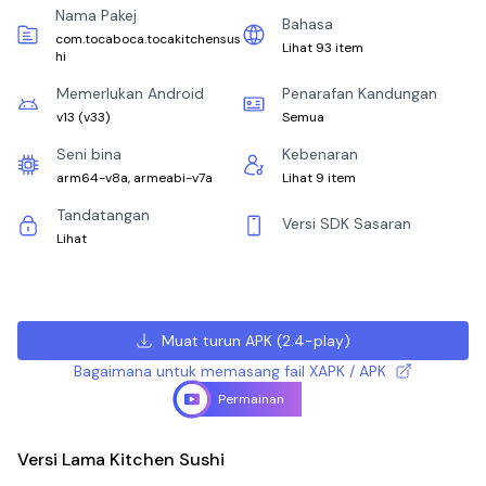
Nama Pakej
Bahasa
com.tocaboca.tocakitchensus
Lihat 93 item
hi
Memerlukan Android
Penarafan Kandungan
v13
(
v33
)
Semua
Seni bina
Kebenaran
arm64-v8a, armeabi-v7a
Lihat 9 item
Tandatangan
Versi SDK Sasaran
Lihat
Muat turun APK
(
2.4-play
)
Bagaimana untuk memasang fail XAPK / APK
Permainan
Versi Lama Kitchen Sushi