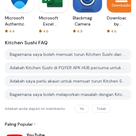
Microsoft
Microsoft
Blackmagic
Downloader
Authenticator
Excel:
Camera
by
Spreadsheets
AFTVnews
4.4
4.6
4.9
4.6
Kitchen Sushi
FAQ
Bagaimana saya boleh memuat turun Kitchen Sushi dari PGYER APK HUB?
Adakah Kitchen Sushi di PGYER APK HUB percuma untuk dimuat turun?
Adakah saya perlu akaun untuk memuat turun Kitchen Sushi dari PGYER APK HUB?
Bagaimana saya boleh melaporkan masalah dengan Kitchen Sushi di PGYER APK HUB?
Adakah anda dapati ini membantu
Ya
Tidak
Paling Popular
YouTube