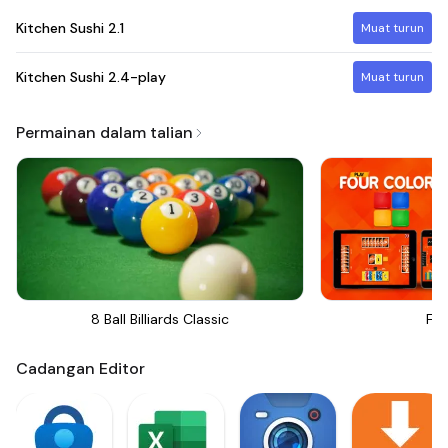
Kitchen Sushi
2.1
Muat turun
Kitchen Sushi
2.4-play
Muat turun
Permainan dalam talian
8 Ball Billiards Classic
Fou
Cadangan Editor