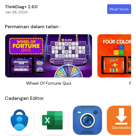
ThinkDiag+
2.6.0
Muat turun
Jan 28, 2024
Permainan dalam talian
Wheel Of Fortune Quiz
Fou
Cadangan Editor