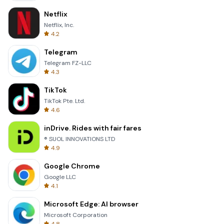
Netflix
Netflix, Inc.
4.2
Telegram
Telegram FZ-LLC
4.3
TikTok
TikTok Pte. Ltd.
4.6
inDrive. Rides with fair fares
® SUOL INNOVATIONS LTD
4.9
Google Chrome
Google LLC
4.1
Microsoft Edge: AI browser
Microsoft Corporation