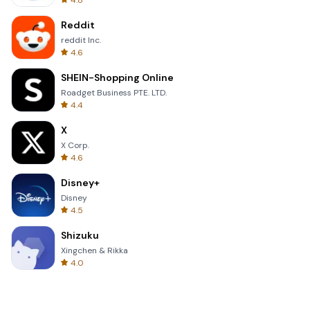
4.8
Reddit
reddit Inc.
4.6
SHEIN-Shopping Online
Roadget Business PTE. LTD.
4.4
X
X Corp.
4.6
Disney+
Disney
4.5
Shizuku
Xingchen & Rikka
4.0