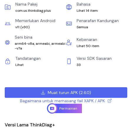
Nama Pakej
Bahasa
com.us.thinkdiag.plus
Lihat 14 item
Memerlukan Android
Penarafan Kandungan
v11
(
v30
)
Semua
Seni bina
Kebenaran
arm64-v8a, armeabi, armeabi
Lihat 50 item
-v7a
Tandatangan
Versi SDK Sasaran
Lihat
33
Muat turun APK
(
2.6.0
)
Bagaimana untuk memasang fail XAPK / APK
Permainan
Versi Lama ThinkDiag+