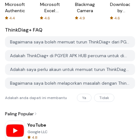
Microsoft
Microsoft
Blackmagic
Downloader
Authenticator
Excel:
Camera
by
Spreadsheets
AFTVnews
4.4
4.6
4.9
4.6
ThinkDiag+
FAQ
Bagaimana saya boleh memuat turun ThinkDiag+ dari PGYER APK HUB?
Adakah ThinkDiag+ di PGYER APK HUB percuma untuk dimuat turun?
Adakah saya perlu akaun untuk memuat turun ThinkDiag+ dari PGYER APK HUB?
Bagaimana saya boleh melaporkan masalah dengan ThinkDiag+ di PGYER APK HUB?
Adakah anda dapati ini membantu
Ya
Tidak
Paling Popular
YouTube
Google LLC
4.8