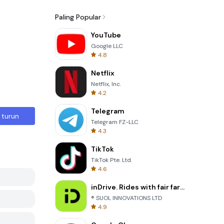
Paling Popular
YouTube
Google LLC
4.8
Netflix
Netflix, Inc.
4.2
Telegram
 turun
Telegram FZ-LLC
4.3
TikTok
TikTok Pte. Ltd.
4.6
inDrive. Rides with fair fares
® SUOL INNOVATIONS LTD
4.9