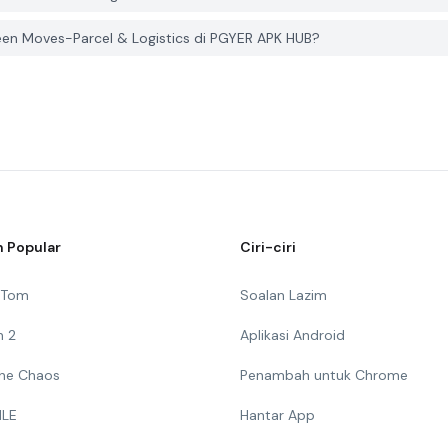
en Moves-Parcel & Logistics di PGYER APK HUB?
 Popular
Ciri-ciri
g Tom
Soalan Lazim
n 2
Aplikasi Android
 The Chaos
Penambah untuk Chrome
ILE
Hantar App