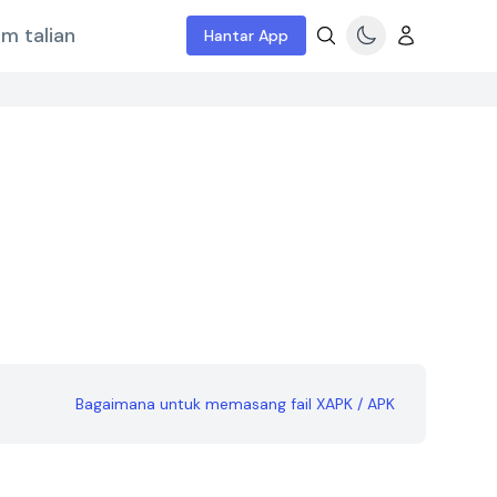
m talian
Hantar App
Bagaimana untuk memasang fail XAPK / APK