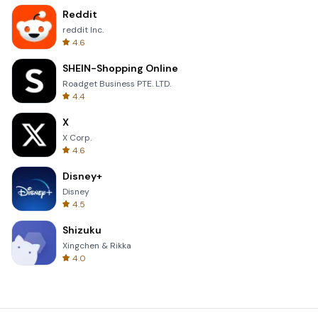
Reddit
reddit Inc.
4.6
SHEIN-Shopping Online
Roadget Business PTE. LTD.
4.4
X
X Corp.
4.6
Disney+
Disney
4.5
Shizuku
Xingchen & Rikka
4.0