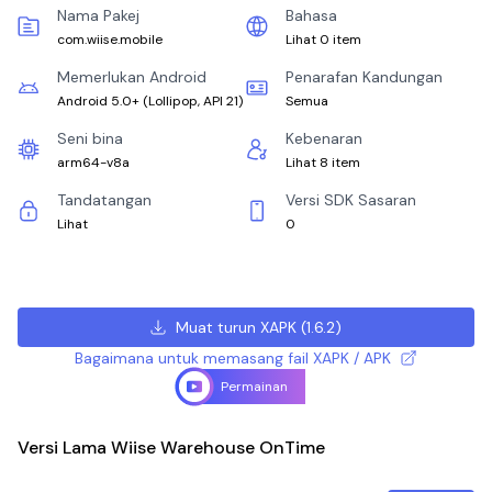
Nama Pakej
Bahasa
com.wiise.mobile
Lihat 0 item
Memerlukan Android
Penarafan Kandungan
Android 5.0+
(
Lollipop, API 21
)
Semua
Seni bina
Kebenaran
arm64-v8a
Lihat 8 item
Tandatangan
Versi SDK Sasaran
Lihat
0
Muat turun XAPK
(
1.6.2
)
Bagaimana untuk memasang fail XAPK / APK
Permainan
Versi Lama Wiise Warehouse OnTime