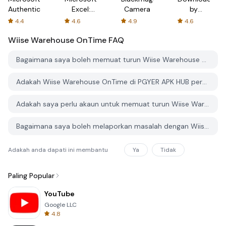
Authenticator
Excel:
Camera
by
Spreadsheets
AFTVnews
4.4
4.6
4.9
4.6
Wiise Warehouse OnTime
FAQ
Bagaimana saya boleh memuat turun Wiise Warehouse OnTime dari PGYER APK HUB?
Adakah Wiise Warehouse OnTime di PGYER APK HUB percuma untuk dimuat turun?
Adakah saya perlu akaun untuk memuat turun Wiise Warehouse OnTime dari PGYER APK HUB?
Bagaimana saya boleh melaporkan masalah dengan Wiise Warehouse OnTime di PGYER APK HUB?
Adakah anda dapati ini membantu
Ya
Tidak
Paling Popular
YouTube
Google LLC
4.8