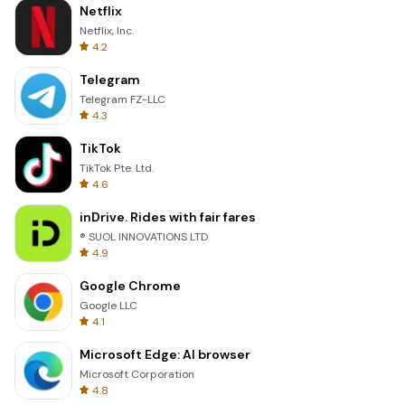
Netflix
Netflix, Inc.
4.2
Telegram
Telegram FZ-LLC
4.3
TikTok
TikTok Pte. Ltd.
4.6
inDrive. Rides with fair fares
® SUOL INNOVATIONS LTD
4.9
Google Chrome
Google LLC
4.1
Microsoft Edge: AI browser
Microsoft Corporation
4.8