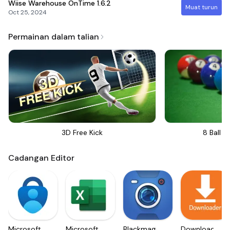
Wiise Warehouse OnTime
1.6.2
Muat turun
Oct 25, 2024
Permainan dalam talian
3D Free Kick
8 Ball Bi
Cadangan Editor
Microsoft
Microsoft
Blackmagic
Downloader