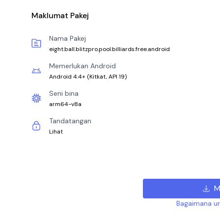
Maklumat Pakej
Nama Pakej
eight.ball.blitzpro.pool.billiards.free.android
Memerlukan Android
Android 4.4+
(
Kitkat, API 19
)
Seni bina
arm64-v8a
Tandatangan
Lihat
M
Bagaimana un