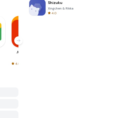
Shizuku
Xingchen & Rikka
4.0
AliExpress
Signal Private
Spotify - Music
Messenger
and Podcasts
4.5
4.3
4.6