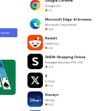
Google Chrome
Google LLC
4.1
Microsoft Edge: AI browser
Microsoft Corporation
4.8
 turun
Reddit
reddit Inc.
4.6
SHEIN-Shopping Online
Roadget Business PTE. LTD.
4.4
X
X Corp.
4.6
Disney+
8 Ball Billiards Classic
Disney
4.5