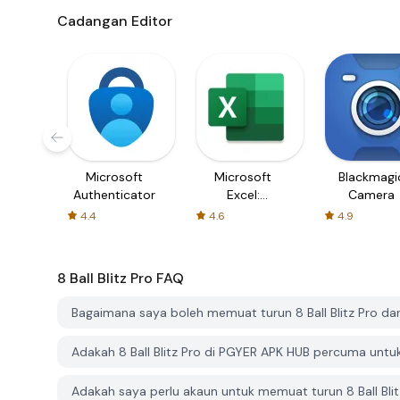
Cadangan Editor
Microsoft
Microsoft
Blackmagi
Authenticator
Excel:
Camera
Spreadsheets
4.4
4.6
4.9
8 Ball Blitz Pro
FAQ
Bagaimana saya boleh memuat turun 8 Ball Blitz Pro da
Adakah 8 Ball Blitz Pro di PGYER APK HUB percuma untu
Adakah saya perlu akaun untuk memuat turun 8 Ball Bli