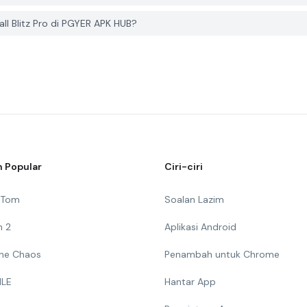
l Blitz Pro di PGYER APK HUB?
 Popular
Ciri-ciri
g Tom
Soalan Lazim
n 2
Aplikasi Android
 The Chaos
Penambah untuk Chrome
ILE
Hantar App