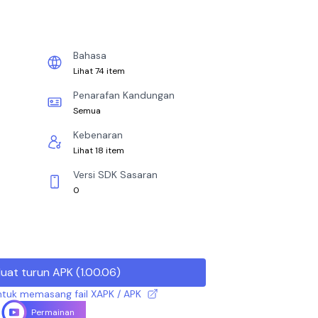
Bahasa
Lihat 74 item
Penarafan Kandungan
Semua
Kebenaran
Lihat 18 item
Versi SDK Sasaran
0
uat turun APK
(
1.00.06
)
tuk memasang fail XAPK / APK
Permainan