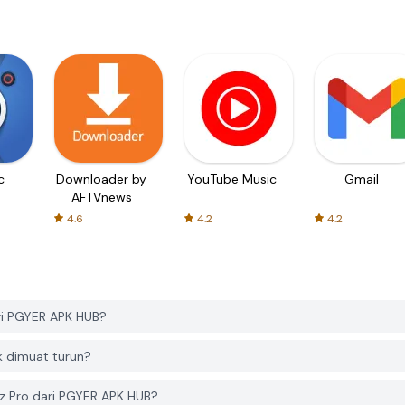
c
Downloader by
YouTube Music
Gmail
AFTVnews
4.6
4.2
4.2
ri PGYER APK HUB?
k dimuat turun?
tz Pro dari PGYER APK HUB?