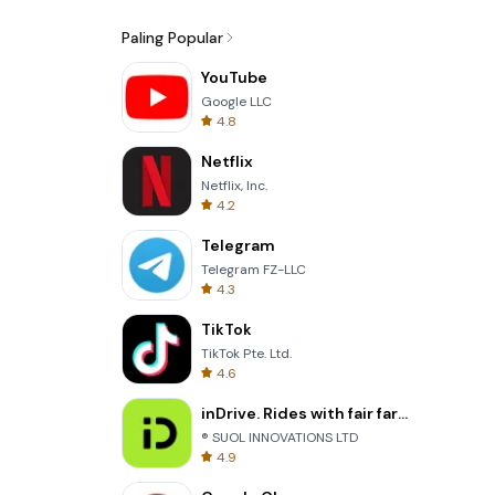
Paling Popular
YouTube
Google LLC
4.8
Netflix
Netflix, Inc.
4.2
Telegram
Telegram FZ-LLC
4.3
TikTok
TikTok Pte. Ltd.
4.6
inDrive. Rides with fair fares
® SUOL INNOVATIONS LTD
4.9