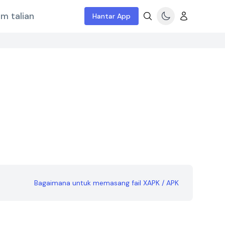
m talian
Hantar App
Bagaimana untuk memasang fail XAPK / APK