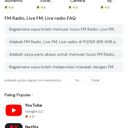
Authenticator
Excel:
Camera
by
Spreadsheets
AFTVnews
4.4
4.6
4.9
4.6
FM Radio, Live FM, Live radio
FAQ
Bagaimana saya boleh memuat turun FM Radio, Live FM, Live radio dari PGYER APK HUB?
Adakah FM Radio, Live FM, Live radio di PGYER APK HUB percuma untuk dimuat turun?
Adakah saya perlu akaun untuk memuat turun FM Radio, Live FM, Live radio dari PGYER APK HUB?
Bagaimana saya boleh melaporkan masalah dengan FM Radio, Live FM, Live radio di PGYER APK HUB?
Adakah anda dapati ini membantu
Ya
Tidak
Paling Popular
YouTube
Google LLC
4.8
Netflix