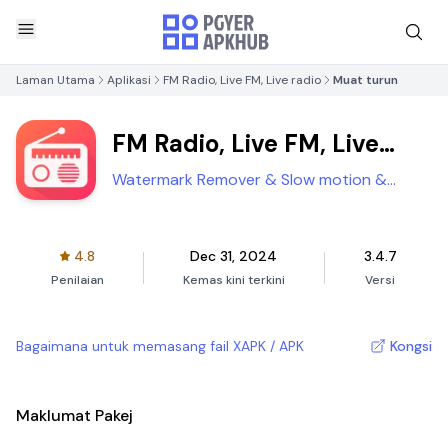
Laman Utama
Aplikasi
FM Radio, Live FM, Live radio
Muat turun
FM Radio, Live FM, Live
radio
Watermark Remover & Slow motion &
SlowMo
4.8
Dec 31, 2024
3.4.7
Penilaian
Kemas kini terkini
Versi
Bagaimana untuk memasang fail XAPK / APK
Kongsi
Maklumat Pakej