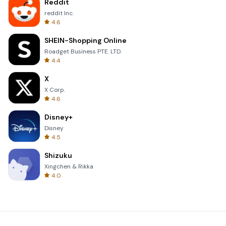
Reddit
reddit Inc.
4.6
SHEIN-Shopping Online
Roadget Business PTE. LTD.
4.4
X
X Corp.
4.6
Disney+
Disney
4.5
Shizuku
Xingchen & Rikka
4.0