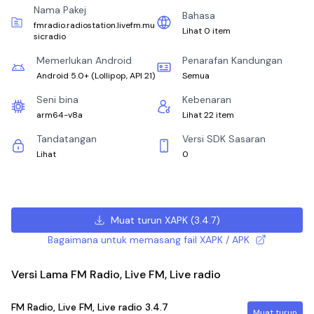
Nama Pakej
Bahasa
fmradio.radiostation.livefm.mu
Lihat 0 item
sicradio
Memerlukan Android
Penarafan Kandungan
Android 5.0+
(
Lollipop, API 21
)
Semua
Seni bina
Kebenaran
arm64-v8a
Lihat 22 item
Tandatangan
Versi SDK Sasaran
Lihat
0
Muat turun XAPK
(
3.4.7
)
Bagaimana untuk memasang fail XAPK / APK
Versi Lama FM Radio, Live FM, Live radio
FM Radio, Live FM, Live radio
3.4.7
Muat turun