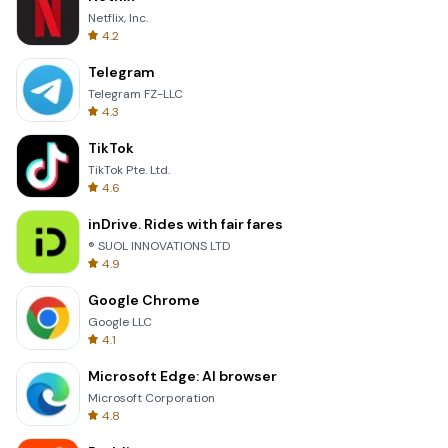
Netflix, Inc.
4.2
Telegram
Telegram FZ-LLC
4.3
TikTok
TikTok Pte. Ltd.
4.6
inDrive. Rides with fair fares
® SUOL INNOVATIONS LTD
4.9
Google Chrome
Google LLC
4.1
Microsoft Edge: AI browser
Microsoft Corporation
4.8