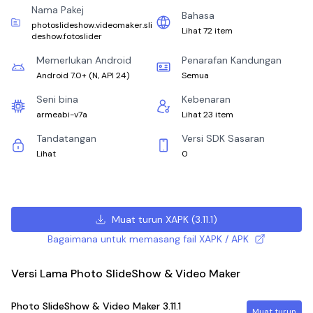
Nama Pakej
Bahasa
photoslideshow.videomaker.sli
Lihat 72 item
deshow.fotoslider
Memerlukan Android
Penarafan Kandungan
Android 7.0+
(
N, API 24
)
Semua
Seni bina
Kebenaran
armeabi-v7a
Lihat 23 item
Tandatangan
Versi SDK Sasaran
Lihat
0
Muat turun XAPK
(
3.11.1
)
Bagaimana untuk memasang fail XAPK / APK
Versi Lama Photo SlideShow & Video Maker
Photo SlideShow & Video Maker
3.11.1
Muat turun