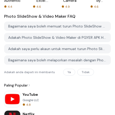
Authenticator
Excel:
Camera
by
Spreadsheets
AFTVnews
4.4
4.6
4.9
4.6
Photo SlideShow & Video Maker
FAQ
Bagaimana saya boleh memuat turun Photo SlideShow & Video Maker dari PGYER APK HUB?
Adakah Photo SlideShow & Video Maker di PGYER APK HUB percuma untuk dimuat turun?
Adakah saya perlu akaun untuk memuat turun Photo SlideShow & Video Maker dari PGYER APK HUB?
Bagaimana saya boleh melaporkan masalah dengan Photo SlideShow & Video Maker di PGYER APK HUB?
Adakah anda dapati ini membantu
Ya
Tidak
Paling Popular
YouTube
Google LLC
4.8
Netflix