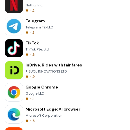
Netflix, Inc.
4.2
Telegram
Telegram FZ-LLC
4.3
TikTok
TikTok Pte. Ltd.
4.6
inDrive. Rides with fair fares
® SUOL INNOVATIONS LTD
4.9
Google Chrome
Google LLC
4.1
Microsoft Edge: AI browser
Microsoft Corporation
4.8