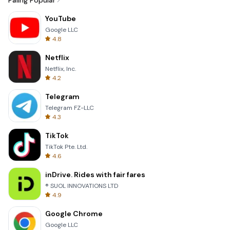
Paling Popular
YouTube
Google LLC
4.8
Netflix
Netflix, Inc.
4.2
Telegram
Telegram FZ-LLC
4.3
TikTok
TikTok Pte. Ltd.
4.6
inDrive. Rides with fair fares
® SUOL INNOVATIONS LTD
4.9
Google Chrome
Google LLC