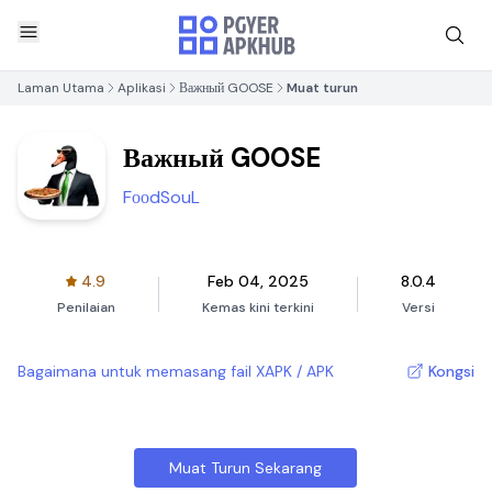
Laman Utama
Aplikasi
Важный GOOSE
Muat turun
Важный GOOSE
FооdSouL
4.9
Feb 04, 2025
8.0.4
Penilaian
Kemas kini terkini
Versi
Bagaimana untuk memasang fail XAPK / APK
Kongsi
Muat Turun Sekarang