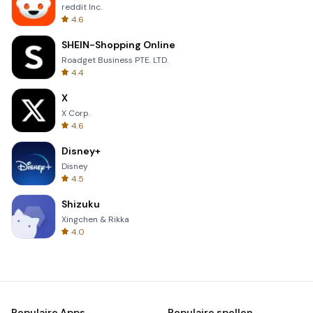
reddit Inc.
4.6
SHEIN-Shopping Online
Roadget Business PTE. LTD.
4.4
X
X Corp.
4.6
Disney+
Disney
4.5
Shizuku
Xingchen & Rikka
4.0
Populaire Apps
Populaire spellen