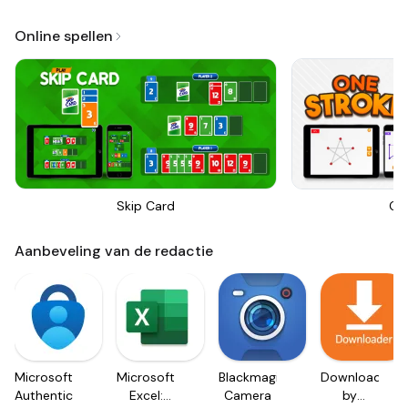
Online spellen
Skip Card
On
Aanbeveling van de redactie
Microsoft
Microsoft
Blackmagic
Downloader
Authenticator
Excel:
Camera
by