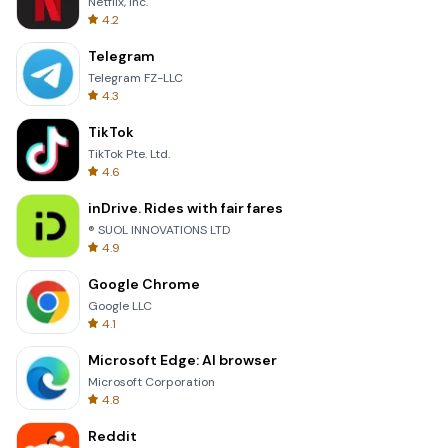
Netflix, Inc.
4.2
Telegram
Telegram FZ-LLC
4.3
TikTok
TikTok Pte. Ltd.
4.6
inDrive. Rides with fair fares
® SUOL INNOVATIONS LTD
4.9
Google Chrome
Google LLC
4.1
Microsoft Edge: AI browser
Microsoft Corporation
4.8
Reddit