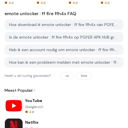
Spreadsheets
AFTVnews
4.4
4.6
4.9
4.6
emote unlocker : ff fire ffh4x
FAQ
Hoe download ik emote unlocker : ff fire ffh4x van PGYER APK HUB?
Is de emote unlocker : ff fire ffh4x op PGYER APK HUB gratis te downloaden?
Heb ik een account nodig om emote unlocker : ff fire ffh4x van PGYER APK HUB te downloaden?
Hoe kan ik een probleem melden met emote unlocker : ff fire ffh4x op PGYER APK HUB?
Heeft u dit nuttig gevonden?
Ja
Nee
Meest Populair
YouTube
Google LLC
4.8
Netflix