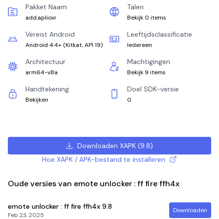
Pakket Naam
Talen
add.aplioxr
Bekijk 0 items
Vereist Android
Leeftijdsclassificatie
Android 4.4+
(
Kitkat, API 19
)
Iedereen
Architectuur
Machtigingen
arm64-v8a
Bekijk 9 items
Handtekening
Doel SDK-versie
Bekijken
0
Downloaden XAPK
(
9.8
)
Hoe XAPK / APK-bestand te installeren
Oude versies van emote unlocker : ff fire ffh4x
emote unlocker : ff fire ffh4x
9.8
Downloaden
Feb 23, 2025