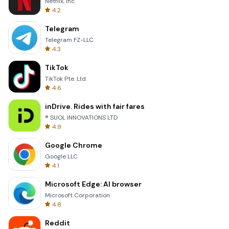
Netflix, Inc.
4.2
Telegram
Telegram FZ-LLC
4.3
TikTok
TikTok Pte. Ltd.
4.6
inDrive. Rides with fair fares
® SUOL INNOVATIONS LTD
4.9
Google Chrome
Google LLC
4.1
Microsoft Edge: AI browser
Microsoft Corporation
4.8
Reddit