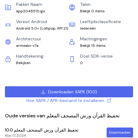
Pakket Naam
Talen
app2048515.igu
Bekijk 0 items
Vereist Android
Leeftijdsclassificatie
Android 5.0+
(
Lollipop, API 21
)
Iedereen
Architectuur
Machtigingen
armeabi-v7a
Bekijk 15 items
Handtekening
Doel SDK-versie
Bekijken
0
Downloaden XAPK
(
10.0
)
Hoe XAPK / APK-bestand te installeren
Oude versies van تحفيظ القرآن ورش المصحف المعلم
10.0
تحفيظ القرآن ورش المصحف المعلم
Downloaden
Nov 17, 2024