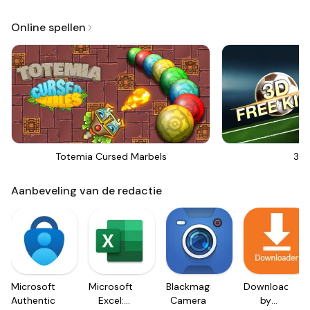
Online spellen
Totemia Cursed Marbels
3D 
Aanbeveling van de redactie
Microsoft
Microsoft
Blackmagic
Downloader
Authenticator
Excel:
Camera
by