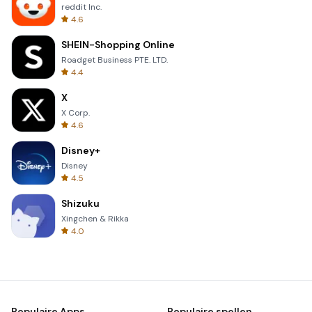
reddit Inc.
4.6
SHEIN-Shopping Online
Roadget Business PTE. LTD.
4.4
X
X Corp.
4.6
Disney+
Disney
4.5
Shizuku
Xingchen & Rikka
4.0
Populaire Apps
Populaire spellen