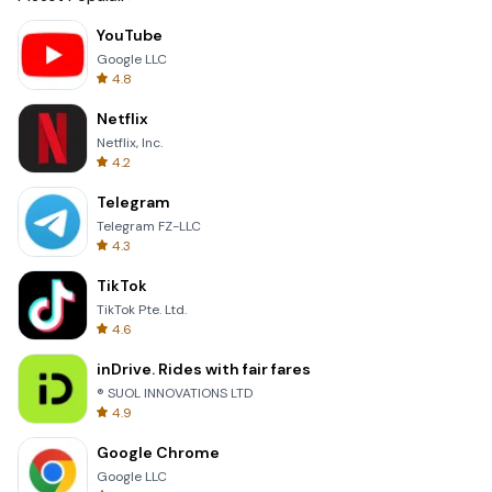
YouTube
Google LLC
4.8
Netflix
Netflix, Inc.
4.2
Telegram
Telegram FZ-LLC
4.3
TikTok
TikTok Pte. Ltd.
4.6
inDrive. Rides with fair fares
® SUOL INNOVATIONS LTD
4.9
Google Chrome
Google LLC