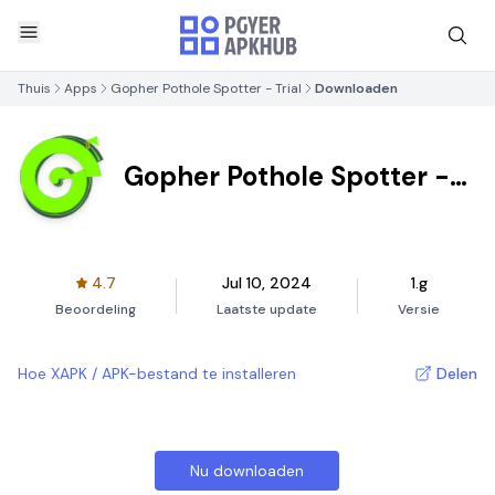
Thuis
Apps
Gopher Pothole Spotter - Trial
Downloaden
Gopher Pothole Spotter -
Trial
4.7
Jul 10, 2024
1.g
Beoordeling
Laatste update
Versie
Hoe XAPK / APK-bestand te installeren
Delen
Nu downloaden