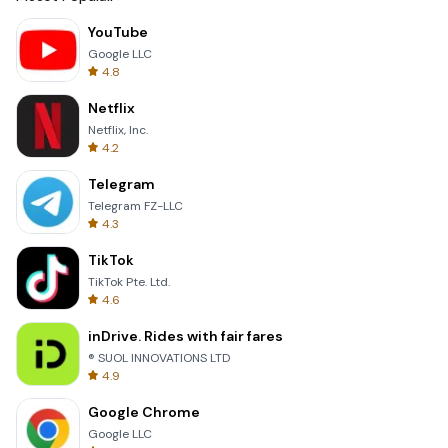
YouTube
Google LLC
4.8
Netflix
Netflix, Inc.
4.2
Telegram
Telegram FZ-LLC
4.3
TikTok
TikTok Pte. Ltd.
4.6
inDrive. Rides with fair fares
® SUOL INNOVATIONS LTD
4.9
Google Chrome
Google LLC