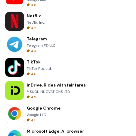
4.8
Netflix
Netflix, Inc.
4.2
Telegram
Telegram FZ-LLC
4.3
TikTok
TikTok Pte. Ltd.
4.6
inDrive. Rides with fair fares
® SUOL INNOVATIONS LTD
4.9
Google Chrome
Google LLC
4.1
Microsoft Edge: AI browser