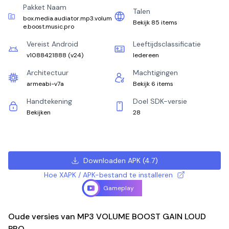
Pakket Naam
Talen
box.media.audiator.mp3.volum
Bekijk 85 items
e.boost.music.pro
Vereist Android
Leeftijdsclassificatie
v1088421888
(
v24
)
Iedereen
Architectuur
Machtigingen
armeabi-v7a
Bekijk 6 items
Handtekening
Doel SDK-versie
Bekijken
28
Downloaden APK
(
4.7
)
Hoe XAPK / APK-bestand te installeren
Gameplay
Oude versies van MP3 VOLUME BOOST GAIN LOUD
PRO