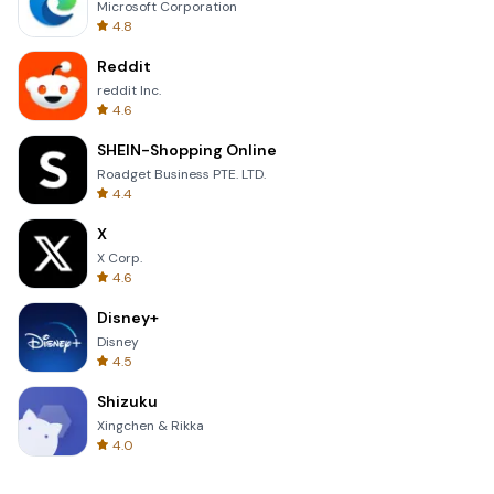
Microsoft Corporation
4.8
Reddit
reddit Inc.
4.6
SHEIN-Shopping Online
Roadget Business PTE. LTD.
4.4
X
X Corp.
4.6
Disney+
Disney
4.5
Shizuku
Xingchen & Rikka
4.0