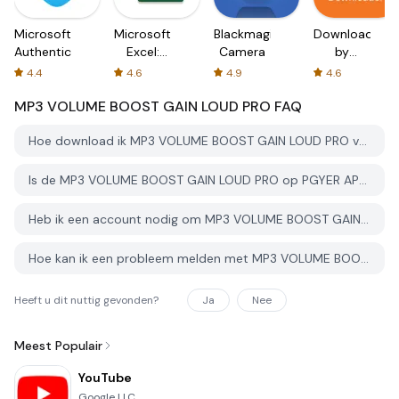
Microsoft
Microsoft
Blackmagic
Downloader
Authenticator
Excel:
Camera
by
Spreadsheets
AFTVnews
4.4
4.6
4.9
4.6
MP3 VOLUME BOOST GAIN LOUD PRO
FAQ
Hoe download ik MP3 VOLUME BOOST GAIN LOUD PRO van PGYER APK HUB?
Is de MP3 VOLUME BOOST GAIN LOUD PRO op PGYER APK HUB gratis te downloaden?
Heb ik een account nodig om MP3 VOLUME BOOST GAIN LOUD PRO van PGYER APK HUB te downloaden?
Hoe kan ik een probleem melden met MP3 VOLUME BOOST GAIN LOUD PRO op PGYER APK HUB?
Heeft u dit nuttig gevonden?
Ja
Nee
Meest Populair
YouTube
Google LLC