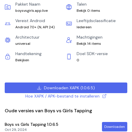
Pakket Naam
Talen
boysvsgirls.app.live
Bekijk 0 items
Vereist Android
Leeftijdsclassificatie
Android 7.0+
(
N, API 24
)
Iedereen
Architectuur
Machtigingen
universal
Bekijk 14 items
Handtekening
Doel SDK-versie
Bekijken
0
Downloaden XAPK
(
1.0.6.5
)
Hoe XAPK / APK-bestand te installeren
Oude versies van Boys vs Girls Tapping
Boys vs Girls Tapping
1.0.6.5
Downloaden
Oct 29, 2024