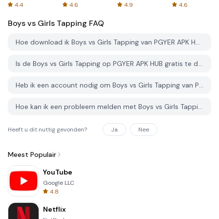
Spreadsheets
AFTVnews
4.4
4.6
4.9
4.6
Boys vs Girls Tapping
FAQ
Hoe download ik Boys vs Girls Tapping van PGYER APK HUB?
Is de Boys vs Girls Tapping op PGYER APK HUB gratis te downloaden?
Heb ik een account nodig om Boys vs Girls Tapping van PGYER APK HUB te downloaden?
Hoe kan ik een probleem melden met Boys vs Girls Tapping op PGYER APK HUB?
Heeft u dit nuttig gevonden?
Ja
Nee
Meest Populair
YouTube
Google LLC
4.8
Netflix