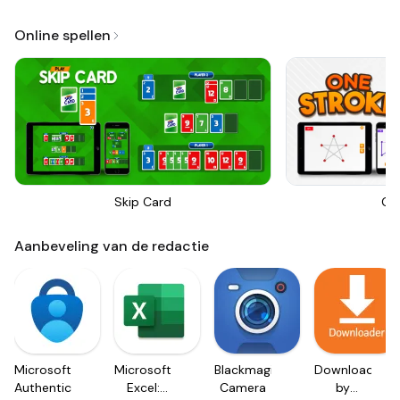
Online spellen
Skip Card
On
Aanbeveling van de redactie
Microsoft
Microsoft
Blackmagic
Downloader
Authenticator
Excel:
Camera
by