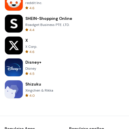
reddit Inc.
4.6
SHEIN-Shopping Online
Roadget Business PTE. LTD.
4.4
X
X Corp.
4.6
Disney+
Disney
4.5
Shizuku
Xingchen & Rikka
4.0
Populaire Apps
Populaire spellen