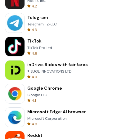
Netflix, Inc.
4.2
Telegram
Telegram FZ-LLC
4.3
TikTok
TikTok Pte. Ltd.
4.6
inDrive. Rides with fair fares
® SUOL INNOVATIONS LTD
4.9
Google Chrome
Google LLC
4.1
Microsoft Edge: AI browser
Microsoft Corporation
4.8
Reddit