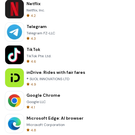
Netflix
Netflix, Inc.
4.2
Telegram
Telegram FZ-LLC
4.3
TikTok
TikTok Pte. Ltd.
4.6
inDrive. Rides with fair fares
® SUOL INNOVATIONS LTD
4.9
Google Chrome
Google LLC
4.1
Microsoft Edge: AI browser
Microsoft Corporation
4.8