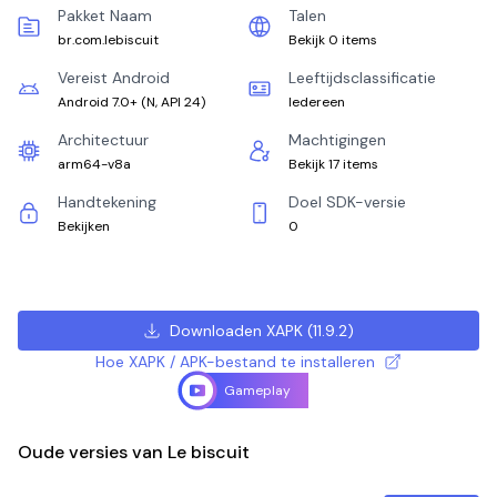
Pakket Naam
Talen
br.com.lebiscuit
Bekijk 0 items
Vereist Android
Leeftijdsclassificatie
Android 7.0+
(
N, API 24
)
Iedereen
Architectuur
Machtigingen
arm64-v8a
Bekijk 17 items
Handtekening
Doel SDK-versie
Bekijken
0
Downloaden XAPK
(
11.9.2
)
Hoe XAPK / APK-bestand te installeren
Gameplay
Oude versies van Le biscuit