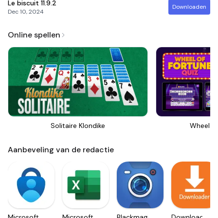
Le biscuit
11.9.2
Downloaden
Dec 10, 2024
Online spellen
Solitaire Klondike
Wheel Of
Aanbeveling van de redactie
Microsoft
Microsoft
Blackmagic
Downloader