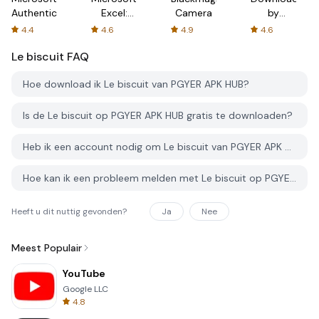
Authenticator
Excel:
Camera
by
Spreadsheets
AFTVnews
4.4
4.6
4.9
4.6
Le biscuit
FAQ
Hoe download ik Le biscuit van PGYER APK HUB?
Is de Le biscuit op PGYER APK HUB gratis te downloaden?
Heb ik een account nodig om Le biscuit van PGYER APK HUB te downloaden?
Hoe kan ik een probleem melden met Le biscuit op PGYER APK HUB?
Heeft u dit nuttig gevonden?
Ja
Nee
Meest Populair
YouTube
Google LLC
4.8