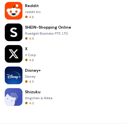
Reddit
reddit Inc.
4.6
SHEIN-Shopping Online
Roadget Business PTE. LTD.
4.4
X
X Corp.
4.6
Disney+
Disney
4.5
Shizuku
Xingchen & Rikka
4.0