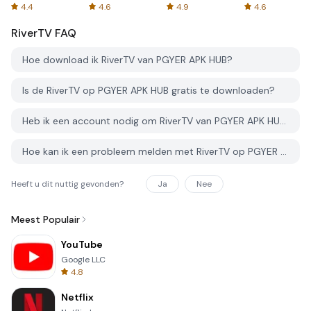
Spreadsheets
AFTVnews
4.4
4.6
4.9
4.6
RiverTV
FAQ
Hoe download ik RiverTV van PGYER APK HUB?
Is de RiverTV op PGYER APK HUB gratis te downloaden?
Heb ik een account nodig om RiverTV van PGYER APK HUB te downloaden?
Hoe kan ik een probleem melden met RiverTV op PGYER APK HUB?
Heeft u dit nuttig gevonden?
Ja
Nee
Meest Populair
YouTube
Google LLC
4.8
Netflix