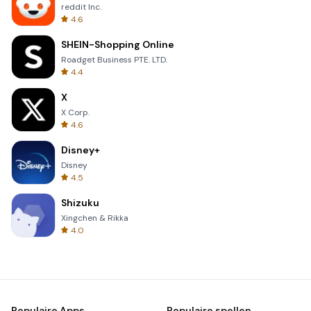
reddit Inc.
4.6
SHEIN-Shopping Online
Roadget Business PTE. LTD.
4.4
X
X Corp.
4.6
Disney+
Disney
4.5
Shizuku
Xingchen & Rikka
4.0
Populaire Apps
Populaire spellen