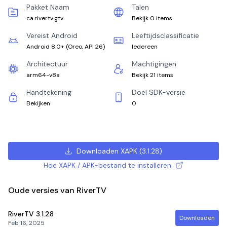
Pakket Naam
Talen
ca.rivertv.gtv
Bekijk 0 items
Vereist Android
Leeftijdsclassificatie
Android 8.0+
(
Oreo, API 26
)
Iedereen
Architectuur
Machtigingen
arm64-v8a
Bekijk 21 items
Handtekening
Doel SDK-versie
Bekijken
0
Downloaden XAPK
(
3.1.28
)
Hoe XAPK / APK-bestand te installeren
Oude versies van RiverTV
RiverTV
3.1.28
Downloaden
Feb 16, 2025