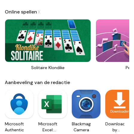
Online spellen
Solitaire Klondike
Perf
Aanbeveling van de redactie
Microsoft
Microsoft
Blackmagic
Downloader
Authenticator
Excel:
Camera
by