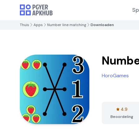
Sp
Thuis
Apps
Number line matching
Downloaden
Number
HoroGames
4.9
Beoordeling