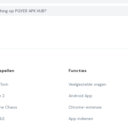
ching op PGYER APK HUB?
spellen
Functies
g Tom
Veelgestelde vragen
n 2
Android App
 The Chaos
Chrome-extensie
ILE
App indienen