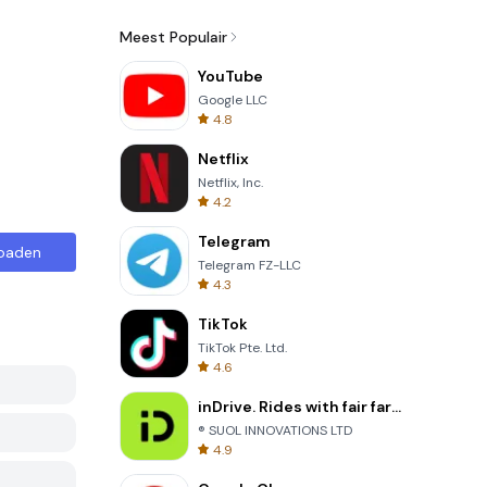
Meest Populair
YouTube
Google LLC
4.8
Netflix
Netflix, Inc.
4.2
Telegram
oaden
Telegram FZ-LLC
4.3
TikTok
TikTok Pte. Ltd.
4.6
inDrive. Rides with fair fares
® SUOL INNOVATIONS LTD
4.9