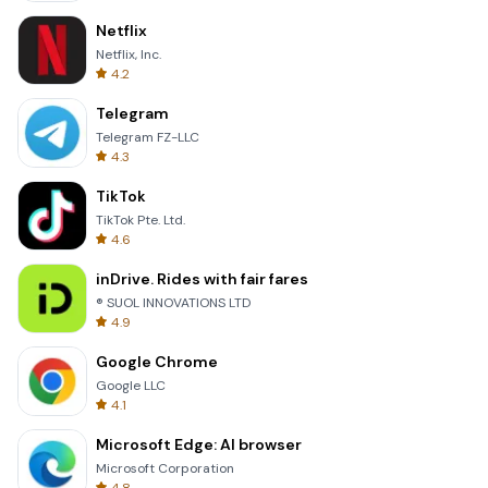
Netflix
Netflix, Inc.
4.2
Telegram
Telegram FZ-LLC
4.3
TikTok
TikTok Pte. Ltd.
4.6
inDrive. Rides with fair fares
® SUOL INNOVATIONS LTD
4.9
Google Chrome
Google LLC
4.1
Microsoft Edge: AI browser
Microsoft Corporation