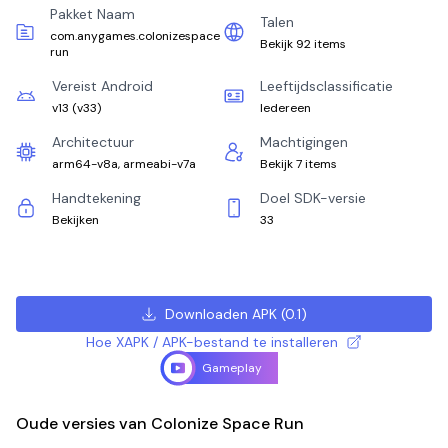
Pakket Naam
Talen
com.anygames.colonizespace
Bekijk 92 items
run
Vereist Android
Leeftijdsclassificatie
v13
(
v33
)
Iedereen
Architectuur
Machtigingen
arm64-v8a, armeabi-v7a
Bekijk 7 items
Handtekening
Doel SDK-versie
Bekijken
33
Downloaden APK
(
0.1
)
Hoe XAPK / APK-bestand te installeren
Gameplay
Oude versies van Colonize Space Run