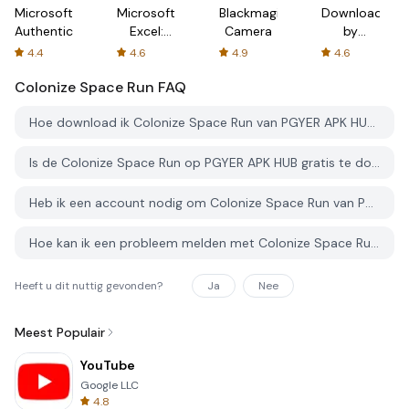
Microsoft
Microsoft
Blackmagic
Downloader
Authenticator
Excel:
Camera
by
Spreadsheets
AFTVnews
4.4
4.6
4.9
4.6
Colonize Space Run
FAQ
Hoe download ik Colonize Space Run van PGYER APK HUB?
Is de Colonize Space Run op PGYER APK HUB gratis te downloaden?
Heb ik een account nodig om Colonize Space Run van PGYER APK HUB te downloaden?
Hoe kan ik een probleem melden met Colonize Space Run op PGYER APK HUB?
Heeft u dit nuttig gevonden?
Ja
Nee
Meest Populair
YouTube
Google LLC
4.8