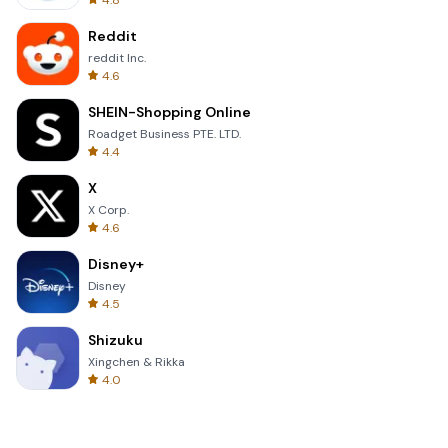
4.8
Reddit
reddit Inc.
4.6
SHEIN-Shopping Online
Roadget Business PTE. LTD.
4.4
X
X Corp.
4.6
Disney+
Disney
4.5
Shizuku
Xingchen & Rikka
4.0