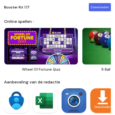
Booster Kit
1.17
Downloaden
Online spellen
Wheel Of Fortune Quiz
8 Ball Bi
Aanbeveling van de redactie