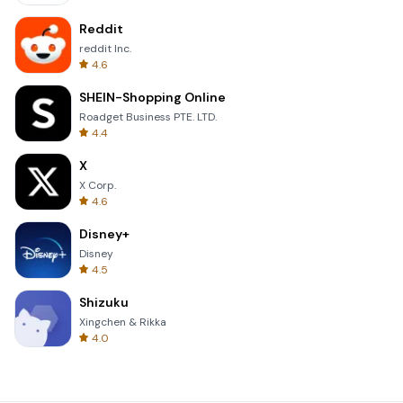
Reddit
reddit Inc.
4.6
SHEIN-Shopping Online
Roadget Business PTE. LTD.
4.4
X
X Corp.
4.6
Disney+
Disney
4.5
Shizuku
Xingchen & Rikka
4.0