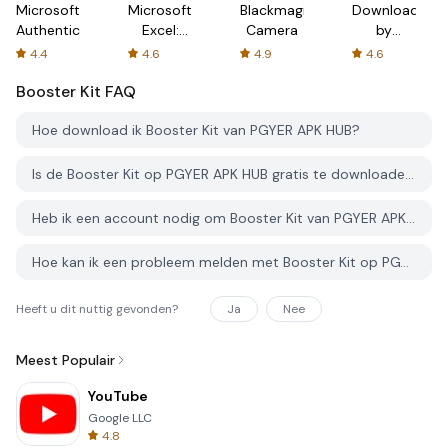
Microsoft
Microsoft
Blackmagic
Downloader
Authenticator
Excel:
Camera
by
Spreadsheets
AFTVnews
4.4
4.6
4.9
4.6
Booster Kit
FAQ
Hoe download ik Booster Kit van PGYER APK HUB?
Is de Booster Kit op PGYER APK HUB gratis te downloaden?
Heb ik een account nodig om Booster Kit van PGYER APK HUB te downloaden?
Hoe kan ik een probleem melden met Booster Kit op PGYER APK HUB?
Heeft u dit nuttig gevonden?
Ja
Nee
Meest Populair
YouTube
Google LLC
4.8