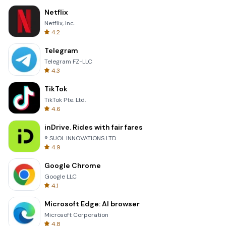
Netflix
Netflix, Inc.
4.2
Telegram
Telegram FZ-LLC
4.3
TikTok
TikTok Pte. Ltd.
4.6
inDrive. Rides with fair fares
® SUOL INNOVATIONS LTD
4.9
Google Chrome
Google LLC
4.1
Microsoft Edge: AI browser
Microsoft Corporation
4.8