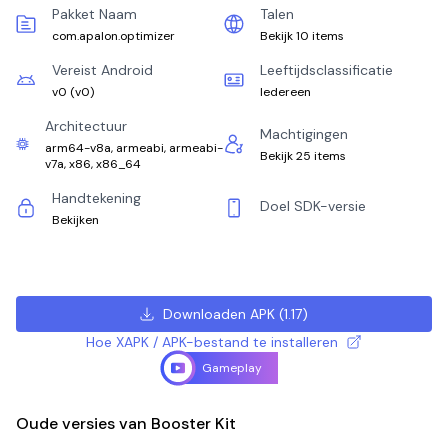
Pakket Naam
Talen
com.apalon.optimizer
Bekijk 10 items
Vereist Android
Leeftijdsclassificatie
v0
(
v0
)
Iedereen
Architectuur
Machtigingen
arm64-v8a, armeabi, armeabi-
Bekijk 25 items
v7a, x86, x86_64
Handtekening
Doel SDK-versie
Bekijken
Downloaden APK
(
1.17
)
Hoe XAPK / APK-bestand te installeren
Gameplay
Oude versies van Booster Kit