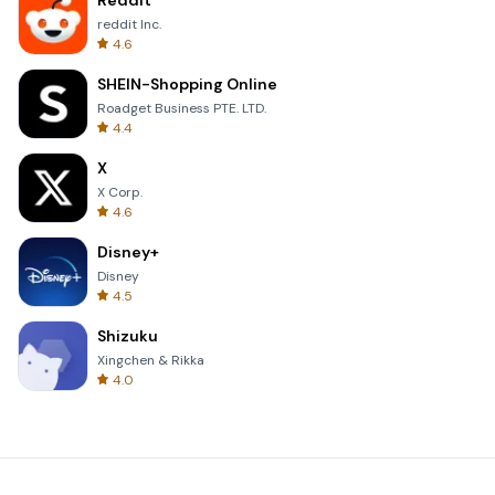
Reddit
reddit Inc.
4.6
SHEIN-Shopping Online
Roadget Business PTE. LTD.
4.4
X
X Corp.
4.6
Disney+
Disney
4.5
Shizuku
Xingchen & Rikka
4.0