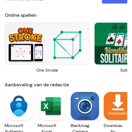
Online spellen
One Stroke
Solita
Aanbeveling van de redactie
Microsoft
Microsoft
Blackmagic
Downloader
Authenticator
Excel:
Camera
by