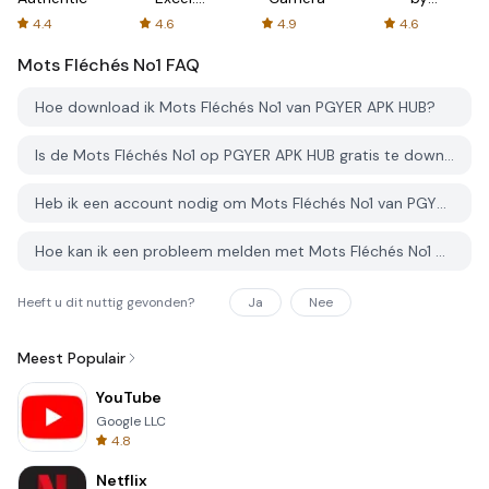
Spreadsheets
AFTVnews
4.4
4.6
4.9
4.6
Mots Fléchés No1
FAQ
Hoe download ik Mots Fléchés No1 van PGYER APK HUB?
Is de Mots Fléchés No1 op PGYER APK HUB gratis te downloaden?
Heb ik een account nodig om Mots Fléchés No1 van PGYER APK HUB te downloaden?
Hoe kan ik een probleem melden met Mots Fléchés No1 op PGYER APK HUB?
Heeft u dit nuttig gevonden?
Ja
Nee
Meest Populair
YouTube
Google LLC
4.8
Netflix