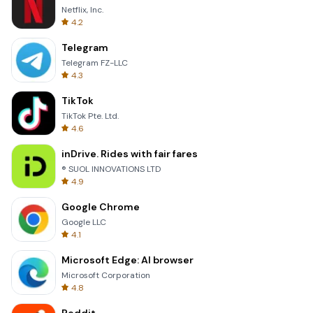
Netflix, Inc.
4.2
Telegram
Telegram FZ-LLC
4.3
TikTok
TikTok Pte. Ltd.
4.6
inDrive. Rides with fair fares
® SUOL INNOVATIONS LTD
4.9
Google Chrome
Google LLC
4.1
Microsoft Edge: AI browser
Microsoft Corporation
4.8