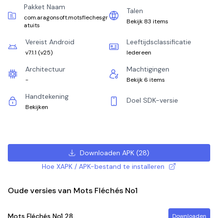
Pakket Naam
Talen
com.aragonsoft.motsflechesgr
Bekijk 83 items
atuits
Vereist Android
Leeftijdsclassificatie
v7.1.1
(
v25
)
Iedereen
Architectuur
Machtigingen
-
Bekijk 6 items
Handtekening
Doel SDK-versie
Bekijken
Downloaden APK
(
28
)
Hoe XAPK / APK-bestand te installeren
Oude versies van Mots Fléchés No1
Mots Fléchés No1
28
Downloaden